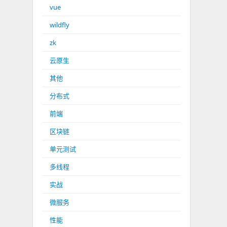
vue
wildfly
zk
云原生
其他
分布式
前端
区块链
单元测试
多线程
实战
微服务
性能