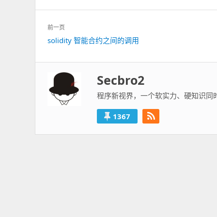
文
前一页
章
solidity 智能合约之间的调用
上
导
一
航
篇：
Secbro2
程序新视界，一个软实力、硬知识同
1367