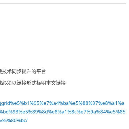
硬技术同步提升的平台
载必须以链接形式标明本文链接
30/jqgrid%e5%b1%95%e7%a4%ba%e5%88%97%e8%a1%a
%bd%93%e5%89%8d%e8%a1%8c%e7%9a%84%e5%85
e5%80%bc/