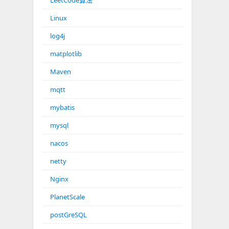
LeetCode算法
Linux
log4j
matplotlib
Maven
mqtt
mybatis
mysql
nacos
netty
Nginx
PlanetScale
postGreSQL