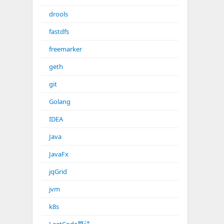
drools
fastdfs
freemarker
geth
git
Golang
IDEA
Java
JavaFx
jqGrid
jvm
k8s