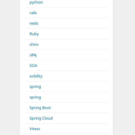
python
rails
redis
Ruby
shiro
slf4j
SOA
solidity
spring
spring
Spring Boot
Spring Cloud
Vitess