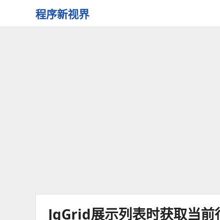
程序新视界
开
启
程
序
员
的
新
视
界
JqGrid展示列表时获取当