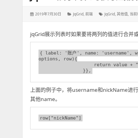
发
2019年7月30日
分
JqGrid
,
前端
标
JqGrid
,
其他值
,
当前
表
类：
签：
于：
jqGrid展示列表时如果要将两列的值进行合
{ label: '账户', name: 'username', wi
options, row){

                    return value + "[" + row["nickName"] +"]";

                }},
上面的例子中，将username和nickName进
其他name。
row["nickName"]