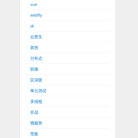
vue
wildfly
zk
云原生
其他
分布式
前端
区块链
单元测试
多线程
实战
微服务
性能