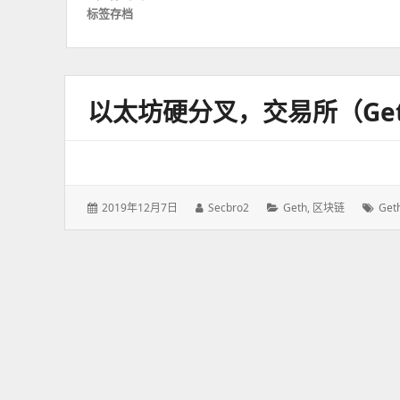
标签存档
以太坊硬分叉，交易所（ge
发
2019年12月7日
作
Secbro2
分
Geth
,
区块链
标
Get
表
者：
类：
签：
于：