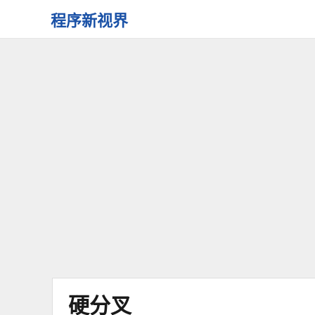
程序新视界
开
启
程
序
员
的
新
视
界
硬分叉