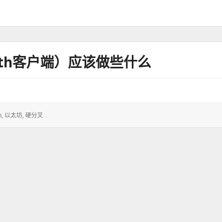
th客户端）应该做些什么
h
,
以太坊
,
硬分叉