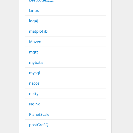
LeetCode算法
Linux
log4j
matplotlib
Maven
mqtt
mybatis
mysql
nacos
netty
Nginx
PlanetScale
postGreSQL