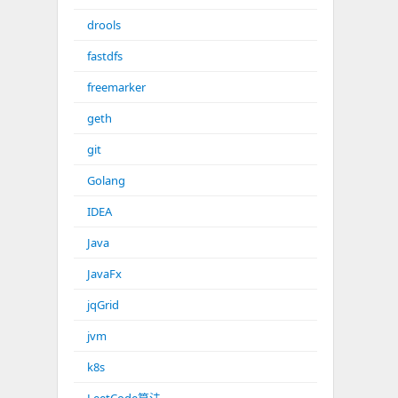
drools
fastdfs
freemarker
geth
git
Golang
IDEA
Java
JavaFx
jqGrid
jvm
k8s