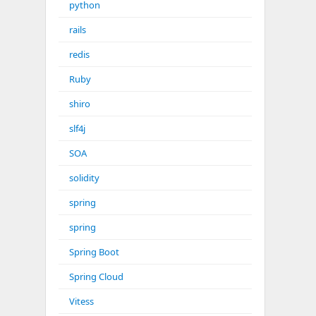
python
rails
redis
Ruby
shiro
slf4j
SOA
solidity
spring
spring
Spring Boot
Spring Cloud
Vitess