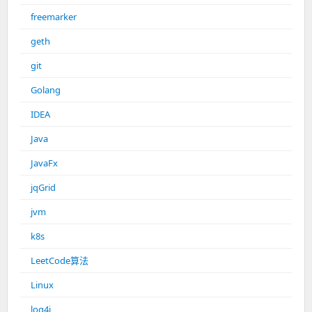
freemarker
geth
git
Golang
IDEA
Java
JavaFx
jqGrid
jvm
k8s
LeetCode算法
Linux
log4j