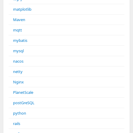
matplotlib
Maven
mqtt
mybatis
mysql
nacos
netty
Nginx
PlanetScale
postGreSQL
python
rails