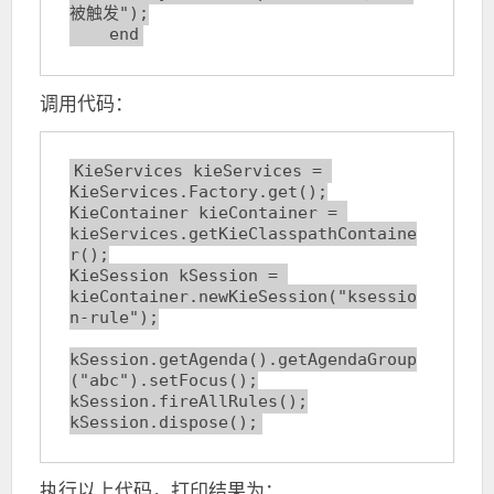
被触发");

    end
调用代码：
KieServices kieServices = 
KieServices.Factory.get();

KieContainer kieContainer = 
kieServices.getKieClasspathContaine
r();

KieSession kSession = 
kieContainer.newKieSession("ksessio
n-rule");

kSession.getAgenda().getAgendaGroup
("abc").setFocus();

kSession.fireAllRules();

kSession.dispose();
执行以上代码，打印结果为：