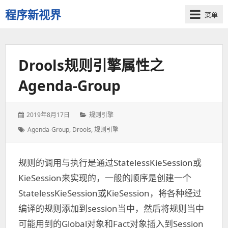
程序新视界
菜单
开
启
程
Drools规则引擎属性之
序
员
Agenda-Group
的
新
视
发
2019年8月17日
分
规则引擎
界
表
类：
标
Agenda-Group
,
Drools
,
规则引擎
于：
签：
规则的调用与执行是通过StatelessKieSession或
KieSession来实现的，一般的顺序是创建一个
StatelessKieSession或KieSession，将各种经过
编译的规则添加到session当中，然后将规则当中
可能用到的Global对象和Fact对象插入到Session