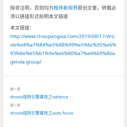
除非注明，否则均为
程序新视界
原创文章，转载必
须以链接形式标明本文链接
本文链接：
http://www.choupangxia.com/2019/08/17/dro
ols%e8%a7%84%e5%88%99%e5%bc%95%e6%
93%8e%e5%b1%9e%e6%80%a7%e4%b9%8ba
genda-group/
文
前一页
章
drools规则引擎属性之salience
上
导
一
航
后一页
篇：
drools规则引擎属性之auto-focus
下
一
篇：