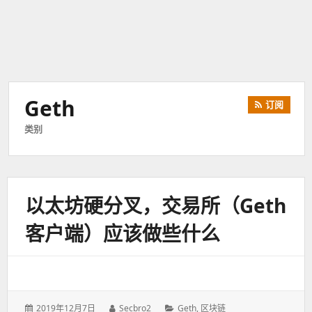
Geth
订阅
类别
以太坊硬分叉，交易所（geth
客户端）应该做些什么
发
2019年12月7日
作
Secbro2
分
Geth
,
区块链