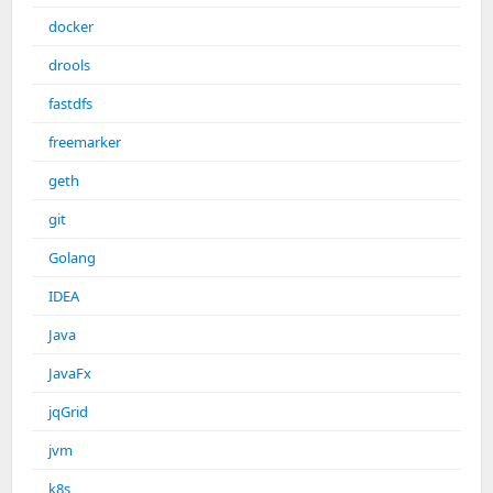
docker
drools
fastdfs
freemarker
geth
git
Golang
IDEA
Java
JavaFx
jqGrid
jvm
k8s