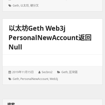
表
者：
类：
标
Geth
,
以太坊
,
硬分叉
于：
签：
以太坊geth Web3j
PersonalNewAccount返回
Null
发
2019年11月15日
作
Secbro2
分
Geth
,
区块链
表
者：
类：
标
Geth
,
PersonalNewAccount
,
Web3j
于：
签：
搜索