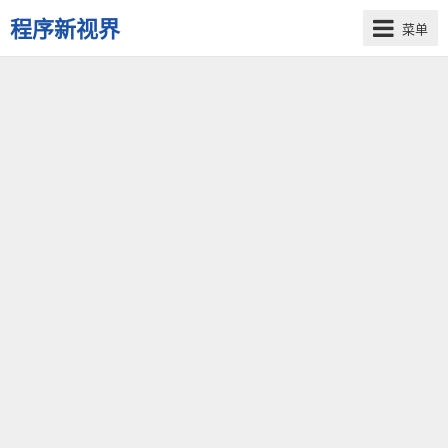
程序新视界
菜单
开
启
程
序
员
的
新
视
界