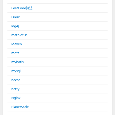
LeetCode算法
Linux
log4j
matplotlib
Maven
mqtt
mybatis
mysql
nacos
netty
Nginx
PlanetScale