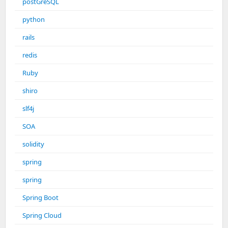
postGreSQL
python
rails
redis
Ruby
shiro
slf4j
SOA
solidity
spring
spring
Spring Boot
Spring Cloud