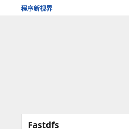
程序新视界
开
启
程
序
员
的
新
视
界
Fastdfs