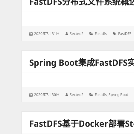
FastDFS分布式文件系统概
发
2020年7月31日
作
Secbro2
分
Fastdfs
标
FastDFS
表
者：
类：
签：
于：
Spring Boot集成FastD
发
2020年7月30日
作
Secbro2
分
Fastdfs
,
Spring Boot
表
者：
类：
于：
FastDFS基于Docker部署