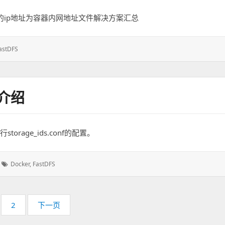
racker的ip地址为容器内网地址文件解决方案汇总
astDFS
性介绍
orage_ids.conf的配置。
标
Docker
,
FastDFS
签：
页
2
下一页
码：