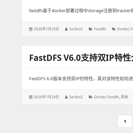
fastdfs基于docker部署过程中storage注册到t
发
2020年7月29日
作
Secbro2
分
Fastdfs
标
Docker
,
F
表
者：
类：
签：
于：
FastDFS V6.0支持双IP特
FastDFS 6.0版本支持双IP的特性，真对该特性如何进行st
发
2020年7月24日
作
Secbro2
分
Docker
,
Fastdfs
,
其他
表
者：
类：
于：
分
页
1
页
码：