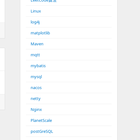
LeetCode算法
Linux
log4j
matplotlib
Maven
mqtt
mybatis
mysql
nacos
netty
Nginx
PlanetScale
postGreSQL