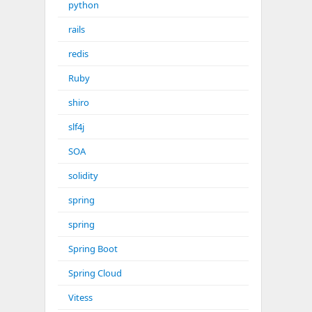
python
rails
redis
Ruby
shiro
slf4j
SOA
solidity
spring
spring
Spring Boot
Spring Cloud
Vitess