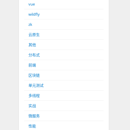
vue
wildfly
zk
云原生
其他
分布式
前端
区块链
单元测试
多线程
实战
微服务
性能