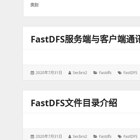
类别
FastDFS服务端与客户端通
发
2020年7月31日
作
Secbro2
分
Fastdfs
标
FastDFS
表
者：
类：
签：
于：
FastDFS文件目录介绍
发
2020年7月31日
作
Secbro2
分
Fastdfs
标
FastDFS