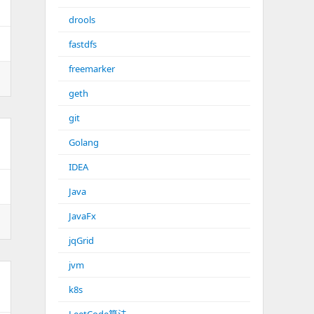
drools
fastdfs
freemarker
geth
git
Golang
IDEA
Java
JavaFx
jqGrid
jvm
k8s