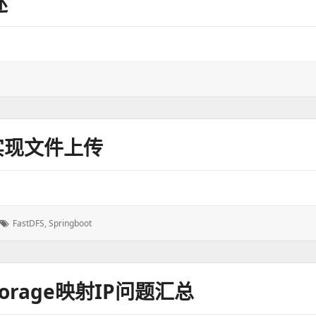
述
FS实现文件上传
标
FastDFS
,
Springboot
签：
storage映射IP问题汇总