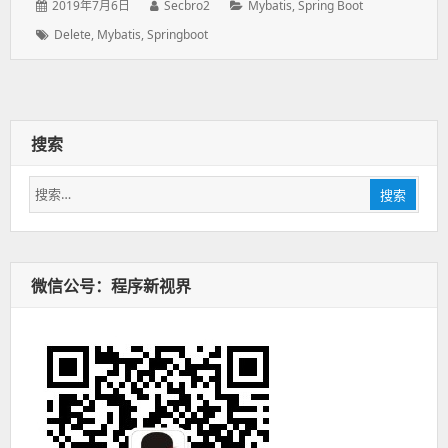
发
2019年7月6日
作
Secbro2
分
Mybatis
,
Spring Boot
表
者：
类：
标
Delete
,
Mybatis
,
Springboot
于：
签：
搜索
搜
搜索
索：
微信公号：程序新视界