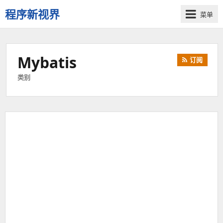
程序新视界
菜单
开
启
程
Mybatis
订阅
序
员
类别
的
新
视
界