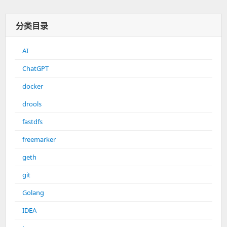
分类目录
AI
ChatGPT
docker
drools
fastdfs
freemarker
geth
git
Golang
IDEA