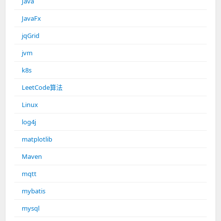
Java
JavaFx
jqGrid
jvm
k8s
LeetCode算法
Linux
log4j
matplotlib
Maven
mqtt
mybatis
mysql