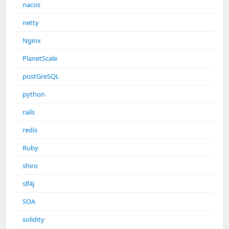
nacos
netty
Nginx
PlanetScale
postGreSQL
python
rails
redis
Ruby
shiro
slf4j
SOA
solidity