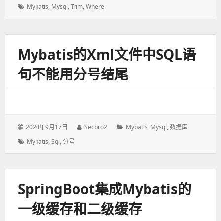
表
者：
类：
标
Mybatis
,
Mysql
,
Trim
,
Where
于：
签：
Mybatis的xml文件中SQL语
句不能用分号结尾
发
2020年9月17日
作
Secbro2
分
Mybatis
,
Mysql
,
数据库
表
者：
类：
标
Mybatis
,
Sql
,
分号
于：
签：
SpringBoot集成Mybatis的
一级缓存和二级缓存