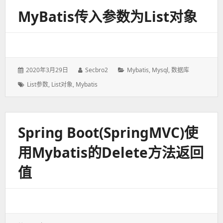
MyBatis传入参数为List对象
发
2020年3月29日
作
Secbro2
分
Mybatis
,
Mysql
,
数据库
表
者：
类：
标
List参数
,
List对象
,
Mybatis
于：
签：
Spring Boot(SpringMVC)使
用mybatis的delete方法返回
值