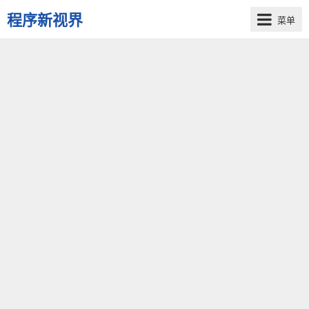
程序新视界
菜单
开
启
程
序
员
的
新
视
界