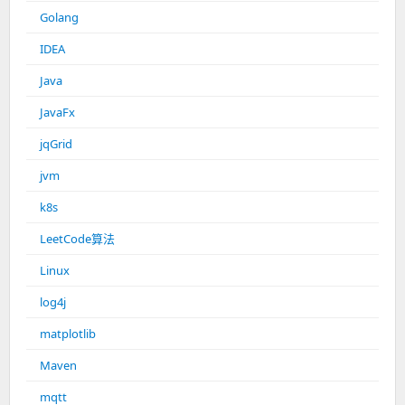
Golang
IDEA
Java
JavaFx
jqGrid
jvm
k8s
LeetCode算法
Linux
log4j
matplotlib
Maven
mqtt