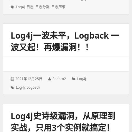
表
者：
类：
标
Log4j
,
日志
,
日志分割
,
日志压缩
于：
签：
Log4j一波未平，Logback 一
波又起！再爆漏洞！！
发
2021年12月25日
作
Secbro2
分
Log4j
表
者：
类：
标
Log4j
,
Logback
于：
签：
Log4j史诗级漏洞，从原理到
实战，只用3个实例就搞定！