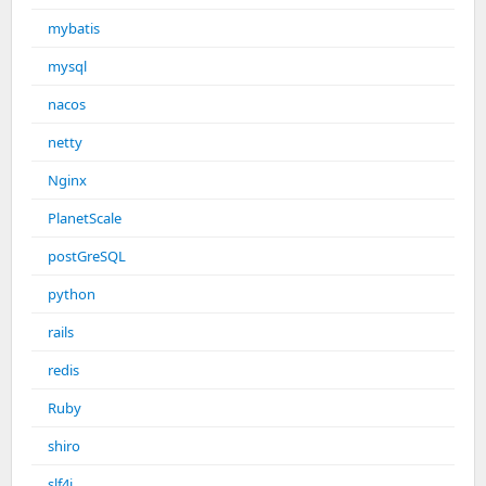
mybatis
mysql
nacos
netty
Nginx
PlanetScale
postGreSQL
python
rails
redis
Ruby
shiro
slf4j