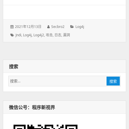
发
2021年12月13日
作
Secbro2
分
Log4j
表
者：
类：
标
Jndi
,
Log4j
,
Log4j2
,
攻击
,
日志
,
漏洞
于：
签：
搜索
搜
搜索
索：
微信公号：程序新视界