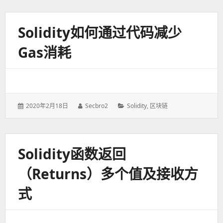
Solidity如何通过代码减少
Gas消耗
发
2020年2月18日
作
Secbro2
分
Solidity
,
区块链
表
者：
类：
于：
Solidity函数返回
（returns）多个值及接收方
式