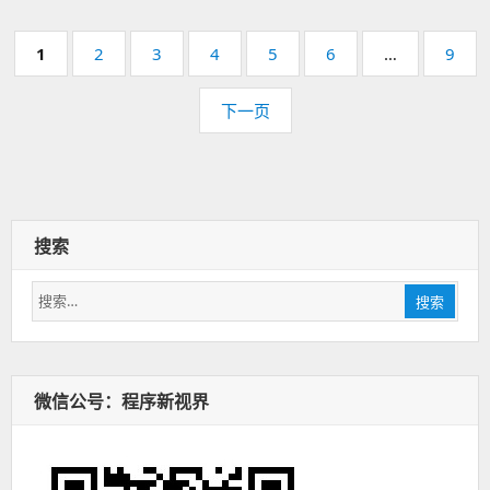
分
页
1
页
2
页
3
页
4
页
5
页
6
…
页
9
页
码：
码：
码：
码：
码：
码：
码：
下一页
搜索
搜
搜索
索：
微信公号：程序新视界