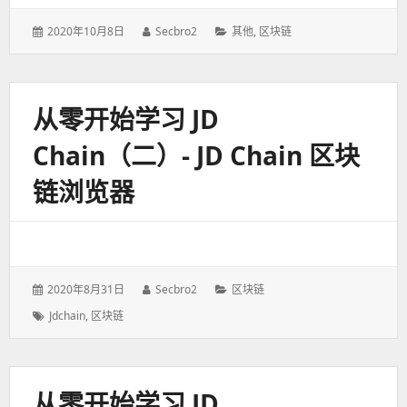
发
2020年10月8日
作
Secbro2
分
其他
,
区块链
表
者：
类：
于：
从零开始学习 JD
Chain（二）- JD Chain 区块
链浏览器
发
2020年8月31日
作
Secbro2
分
区块链
表
者：
类：
标
Jdchain
,
区块链
于：
签：
从零开始学习 JD