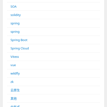
SOA
solidity
spring
spring
Spring Boot
Spring Cloud
Vitess
vue
wildfly
zk
云原生
其他
分布式