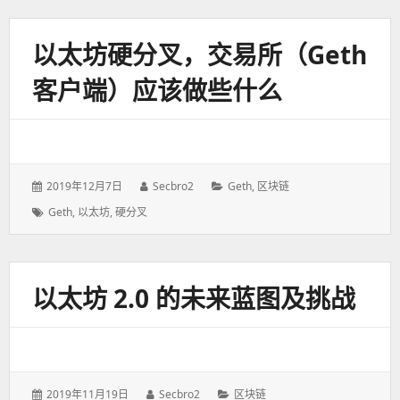
于：
以太坊硬分叉，交易所（geth
客户端）应该做些什么
发
2019年12月7日
作
Secbro2
分
Geth
,
区块链
表
者：
类：
标
Geth
,
以太坊
,
硬分叉
于：
签：
以太坊 2.0 的未来蓝图及挑战
发
2019年11月19日
作
Secbro2
分
区块链