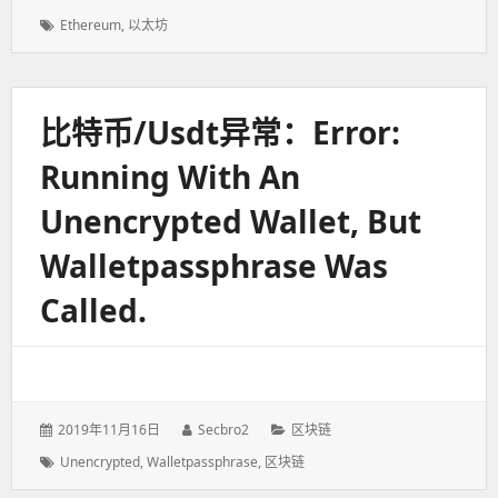
表
者：
类：
标
Ethereum
,
以太坊
于：
签：
比特币/usdt异常：Error:
Running With An
Unencrypted Wallet, But
Walletpassphrase Was
Called.
发
2019年11月16日
作
Secbro2
分
区块链
表
者：
类：
标
Unencrypted
,
Walletpassphrase
,
区块链
于：
签：