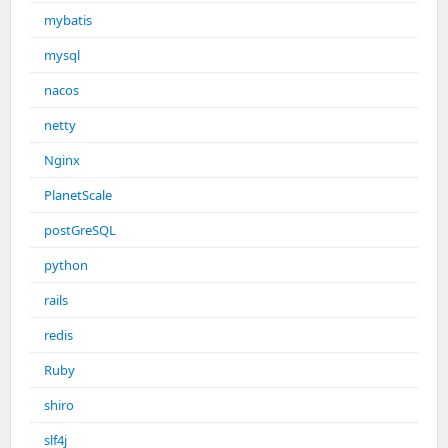
mybatis
mysql
nacos
netty
Nginx
PlanetScale
postGreSQL
python
rails
redis
Ruby
shiro
slf4j