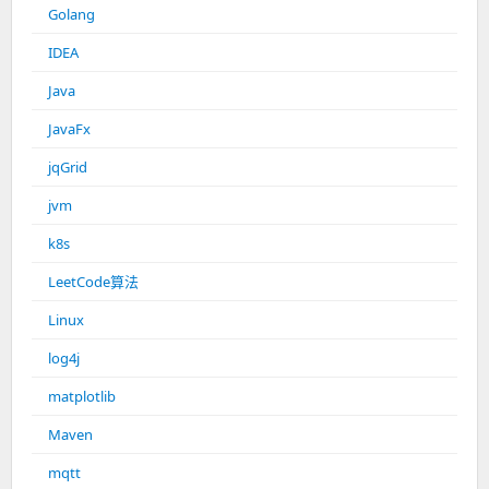
Golang
IDEA
Java
JavaFx
jqGrid
jvm
k8s
LeetCode算法
Linux
log4j
matplotlib
Maven
mqtt