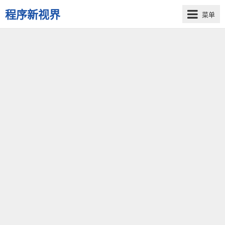
程序新视界
菜单
开
启
程
序
员
的
新
视
界