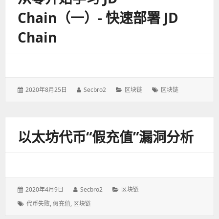
Chain（一）- 快速部署 JD
Chain
发
2020年8月25日
作
Secbro2
分
区块链
标
区块链
表
者：
类：
签：
于：
以太坊代币“假充值”漏洞分析
发
2020年4月9日
作
Secbro2
分
区块链
表
者：
类：
标
代币失败
,
假充值
,
区块链
于：
签：