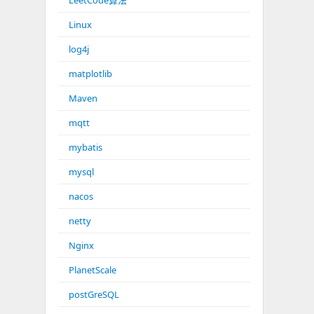
LeetCode算法
Linux
log4j
matplotlib
Maven
mqtt
mybatis
mysql
nacos
netty
Nginx
PlanetScale
postGreSQL