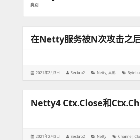
类别
在Netty服务被N次攻击
发
2021年2月3日
作
Secbro2
分
Netty
,
其他
标
Bytebu
表
者：
类：
签：
于：
Netty4 Ctx.close和ctx.
发
2021年2月3日
作
Secbro2
分
Netty
标
Channel
,
Cl