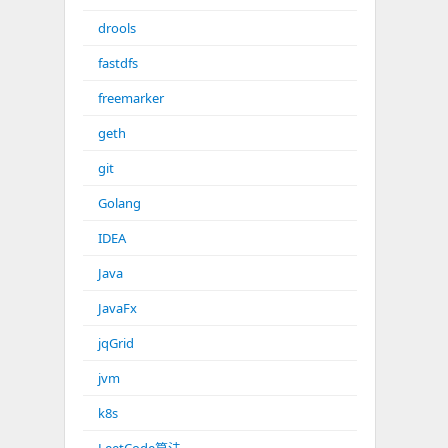
drools
fastdfs
freemarker
geth
git
Golang
IDEA
Java
JavaFx
jqGrid
jvm
k8s