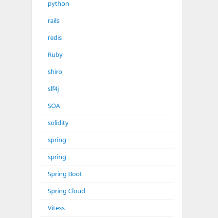
python
rails
redis
Ruby
shiro
slf4j
SOA
solidity
spring
spring
Spring Boot
Spring Cloud
Vitess