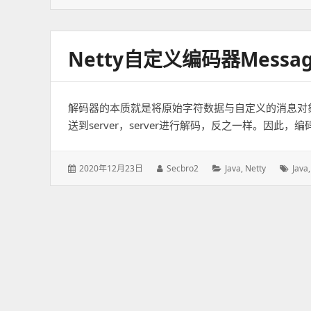
表
者：
类：
签：
于：
Netty自定义编码器Message
解码器的本质就是将原始字符数据与自定义的消息对象
送到server，server进行解码，反之一样。因此
发
2020年12月23日
作
Secbro2
分
Java
,
Netty
标
Java
表
者：
类：
签：
于：