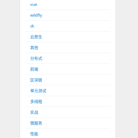
vue
wildfly
zk
云原生
其他
分布式
前端
区块链
单元测试
多线程
实战
微服务
性能