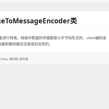
ToMessageEncoder类
进行转换。网络中数据的传输都是以字节码形式的，client编码发
，编码器和解码器往往是成对出现的。
,
Netty
,
编码器
,
解码器