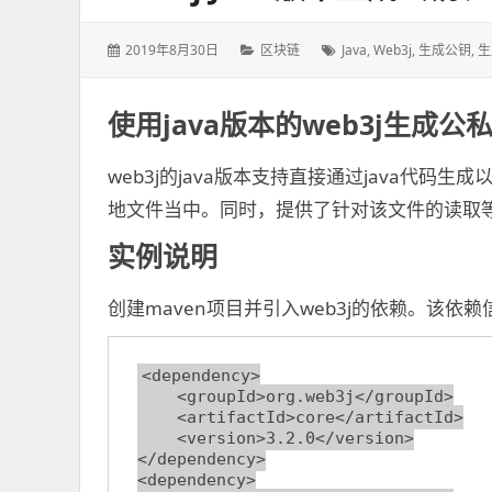
发
2019年8月30日
分
区块链
标
Java
,
Web3j
,
生成公钥
,
生
表
类：
签：
于：
使用java版本的web3j生成公
web3j的java版本支持直接通过java代
地文件当中。同时，提供了针对该文件的读取
实例说明
创建maven项目并引入web3j的依赖。该依赖
<dependency>

    <groupId>org.web3j</groupId>

    <artifactId>core</artifactId>

    <version>3.2.0</version>

</dependency>

<dependency>
