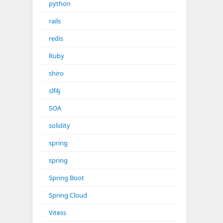
python
rails
redis
Ruby
shiro
slf4j
SOA
solidity
spring
spring
Spring Boot
Spring Cloud
Vitess