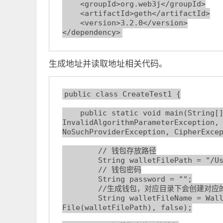
    <groupId>org.web3j</groupId>

    <artifactId>geth</artifactId>

    <version>3.2.0</version>

</dependency>
生成地址并读取地址相关代码。
public class CreateTest1 {

    public static void main(String[] args) throws 
InvalidAlgorithmParameterException, 
NoSuchProviderException, CipherExcep
        // 钱包存放路径

        String walletFilePath = "/Users/zzs/develop/temp/address";

        // 钱包密码

        String password = "";

        //生成钱包，对应目录下会创建对应的私钥文件。

        String walletFileName = WalletUtils.generateNewWalletFile(password, new 
File(walletFilePath), false);
