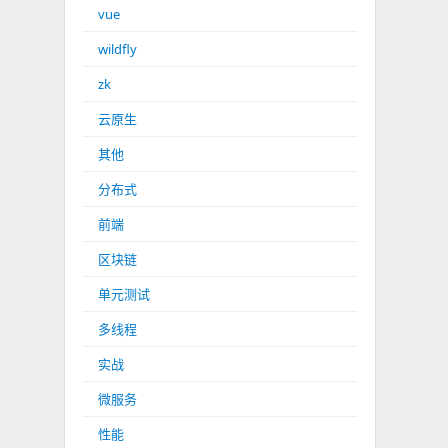
vue
wildfly
zk
云原生
其他
分布式
前端
区块链
单元测试
多线程
实战
微服务
性能