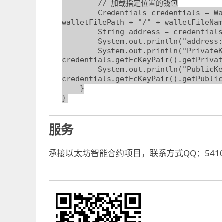
        // 加载指定位置的钱包

        Credentials credentials = WalletUtils.loadCredentials(password, 
walletFilePath + "/" + walletFileNam
        String address = credentials.getAddress();

        System.out.println("address:" + address);

        System.out.println("PrivateKey:" + 
credentials.getEcKeyPair().getPrivat
        System.out.println("PublicKey:" + 
credentials.getEcKeyPair().getPublic
    }

}
服务
承接以太坊智能合约项目，联系方式QQ：54107