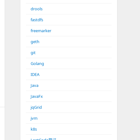
drools
fastdfs
freemarker
geth
git
Golang
IDEA
Java
JavaFx
jqGrid
jvm
k8s