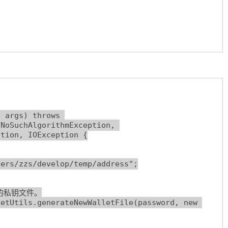
NoSuchAlgorithmException, 
tion, IOException {
