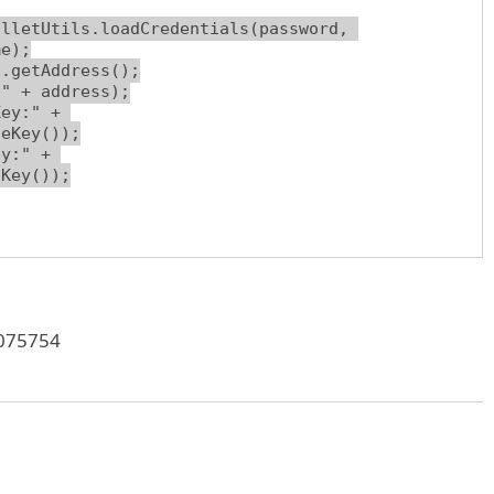
e);

eKey());

Key());

5754