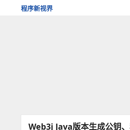
程序新视界
开
启
程
序
员
的
新
视
界
Web3j Java版本生成公