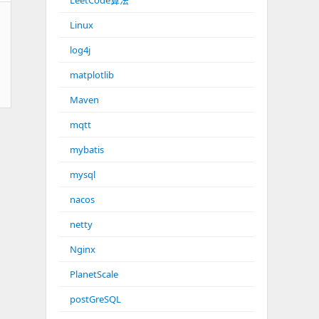
LeetCode算法
Linux
log4j
matplotlib
Maven
mqtt
mybatis
mysql
nacos
netty
Nginx
PlanetScale
postGreSQL