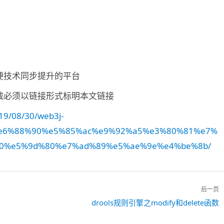
硬技术同步提升的平台
载必须以链接形式标明本文链接
19/08/30/web3j-
%e6%88%90%e5%85%ac%e9%92%a5%e3%80%81%e7%
0%e5%9d%80%e7%ad%89%e5%ae%9e%e4%be%8b/
后一页
drools规则引擎之modify和delete函数
下
一