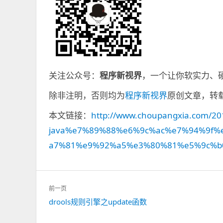
关注公众号：
程序新视界
，一个让你软实力、
除非注明，否则均为
程序新视界
原创文章，转
本文链接：
http://www.choupangxia.com/20
java%e7%89%88%e6%9c%ac%e7%94%9f
a7%81%e9%92%a5%e3%80%81%e5%9c%b
文
前一页
章
drools规则引擎之update函数
上
导
一
航