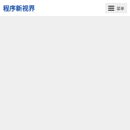
程序新视界
菜单
开
启
程
序
员
的
新
视
界