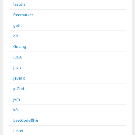
fastdfs
freemarker
geth
git
Golang
IDEA
Java
JavaFx
jqGrid
jvm
k8s
LeetCode算法
Linux