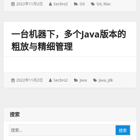
发
2022年11月2日
作
Secbro2
分
Git
标
Git
,
Mac
表
者：
类：
签：
于：
一台机器下，多个Java版本的
粗放与精细管理
发
2022年11月2日
作
Secbro2
分
Java
标
Java
,
Jdk
表
者：
类：
签：
于：
搜索
搜
搜索
索：