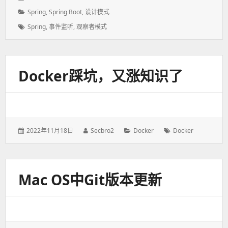
表
者：
分
Spring
,
Spring Boot
,
设计模式
于：
类：
标
Spring
,
事件监听
,
观察者模式
签：
Docker踩坑，又涨知识了
发
2022年11月18日
作
Secbro2
分
Docker
标
Docker
表
者：
类：
签：
于：
Mac OS中Git版本更新