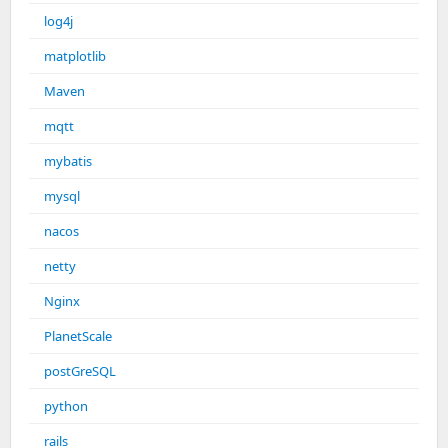
log4j
matplotlib
Maven
mqtt
mybatis
mysql
nacos
netty
Nginx
PlanetScale
postGreSQL
python
rails