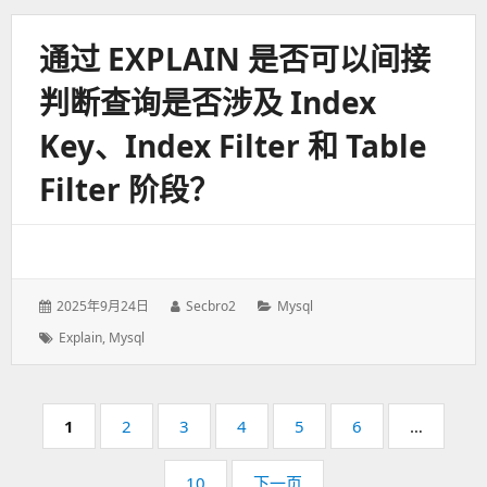
通过 EXPLAIN 是否可以间接
判断查询是否涉及 Index
Key、Index Filter 和 Table
Filter 阶段？
发
2025年9月24日
作
Secbro2
分
Mysql
表
者：
类：
标
Explain
,
Mysql
于：
签：
分
页
1
页
2
页
3
页
4
页
5
页
6
…
页
码：
码：
码：
码：
码：
码：
页
10
下一页