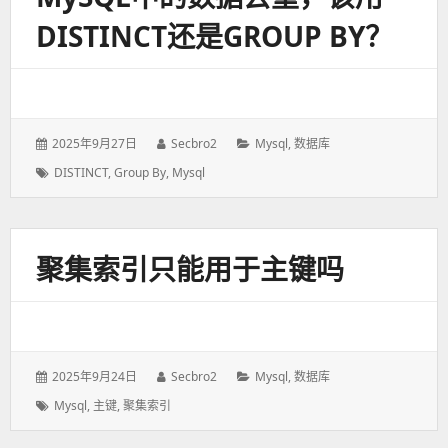
DISTINCT还是GROUP BY？
发
2025年9月27日
作
Secbro2
分
Mysql
,
数据库
表
者：
类：
标
DISTINCT
,
Group By
,
Mysql
于：
签：
聚集索引只能用于主键吗
发
2025年9月24日
作
Secbro2
分
Mysql
,
数据库
表
者：
类：
标
Mysql
,
主键
,
聚集索引
于：
签：