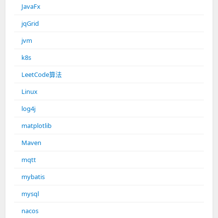
JavaFx
jqGrid
jvm
k8s
LeetCode算法
Linux
log4j
matplotlib
Maven
mqtt
mybatis
mysql
nacos