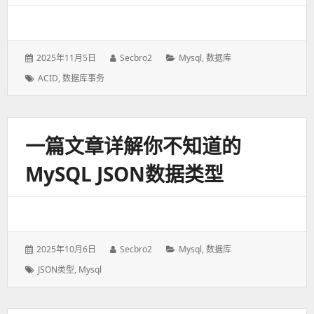
发
2025年11月5日
作
Secbro2
分
Mysql
,
数据库
表
者：
类：
标
ACID
,
数据库事务
于：
签：
一篇文章详解你不知道的
MySQL JSON数据类型
发
2025年10月6日
作
Secbro2
分
Mysql
,
数据库
表
者：
类：
标
JSON类型
,
Mysql
于：
签：