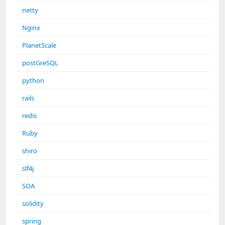
netty
Nginx
PlanetScale
postGreSQL
python
rails
redis
Ruby
shiro
slf4j
SOA
solidity
spring