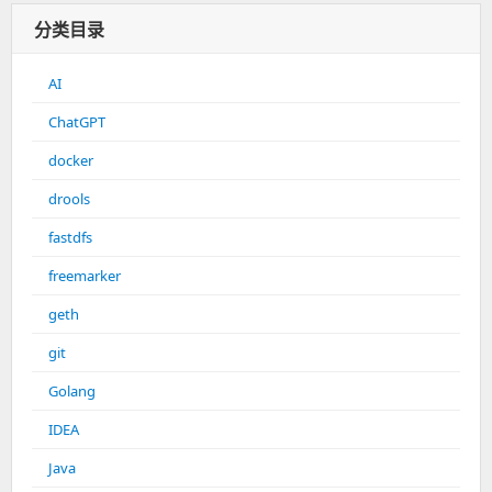
分类目录
AI
ChatGPT
docker
drools
fastdfs
freemarker
geth
git
Golang
IDEA
Java