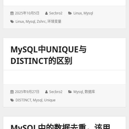
发
2025年10月5日
作
Secbro2
分
Linux
,
Mysql
表
者：
类：
标
Linux
,
Mysql
,
Zshrc
,
环境变量
于：
签：
MySQL中UNIQUE与
DISTINCT的区别
发
2025年9月27日
作
Secbro2
分
Mysql
,
数据库
表
者：
类：
标
DISTINCT
,
Mysql
,
Unique
于：
签：
MySQL中的数据去重，该用