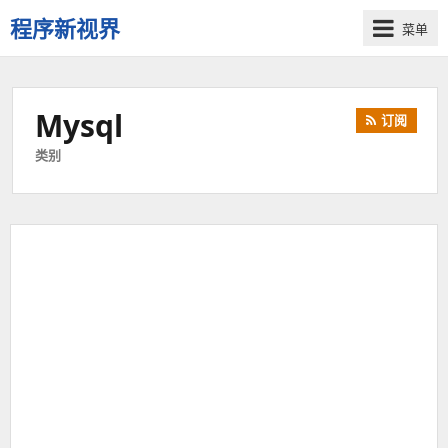
程序新视界
菜单
开
启
程
Mysql
订阅
序
员
类别
的
新
视
界