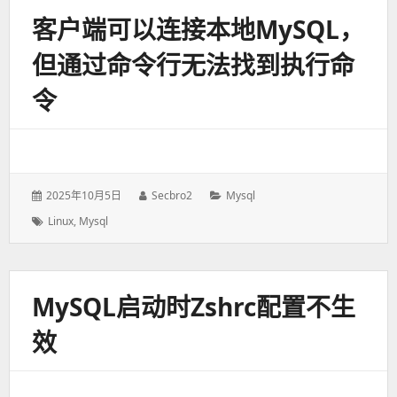
客户端可以连接本地MySQL，
但通过命令行无法找到执行命
令
发
2025年10月5日
作
Secbro2
分
Mysql
表
者：
类：
标
Linux
,
Mysql
于：
签：
MySQL启动时zshrc配置不生
效