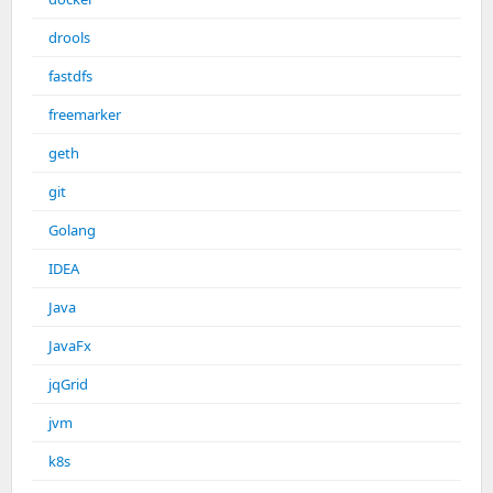
drools
fastdfs
freemarker
geth
git
Golang
IDEA
Java
JavaFx
jqGrid
jvm
k8s