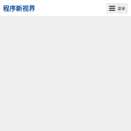
程序新视界
菜单
开
启
程
序
员
的
新
视
界