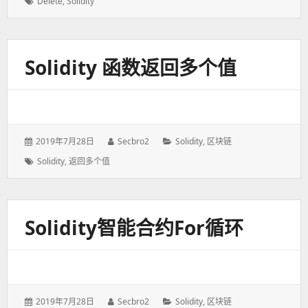
标
Delete
,
Solidity
于：
签：
Solidity 函数返回多个值
发
2019年7月28日
作
Secbro2
分
Solidity
,
区块链
表
者：
类：
标
Solidity
,
返回多个值
于：
签：
Solidity智能合约for循环
发
2019年7月28日
作
Secbro2
分
Solidity
,
区块链