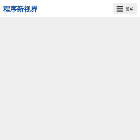
程序新视界
菜单
开
启
程
序
员
的
新
视
界