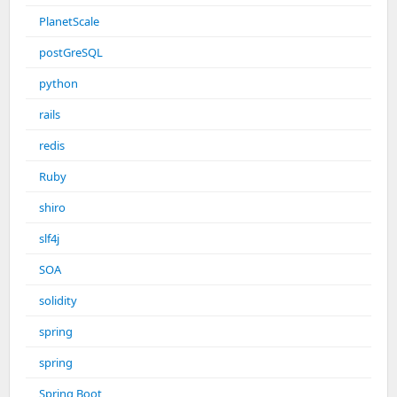
PlanetScale
postGreSQL
python
rails
redis
Ruby
shiro
slf4j
SOA
solidity
spring
spring
Spring Boot