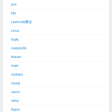
jvm
k8s
LeetCode算法
Linux
log4j
matplotlib
Maven
mqtt
mybatis
mysql
nacos
netty
Nginx