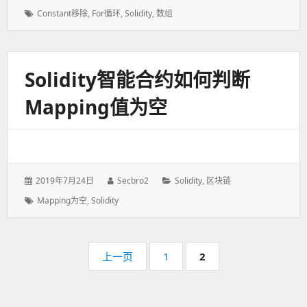
表
者：
类：
标
Constant移除
,
For循环
,
Solidity
,
数组
于：
签：
Solidity智能合约如何判断
Mapping值为空
发
2019年7月24日
作
Secbro2
分
Solidity
,
区块链
表
者：
类：
标
Mapping为空
,
Solidity
于：
签：
分
上一页
页
1
页
2
页
码：
码：