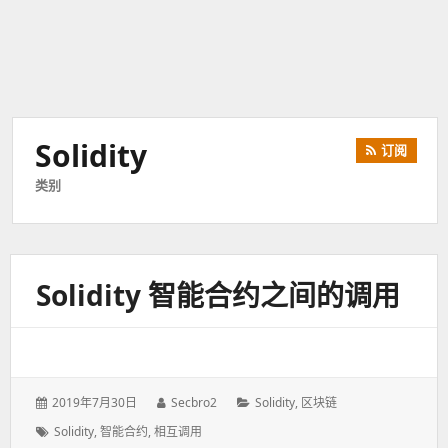
Solidity
订阅
类别
Solidity 智能合约之间的调用
发
2019年7月30日
作
Secbro2
分
Solidity
,
区块链
表
者：
类：
标
Solidity
,
智能合约
,
相互调用
于：