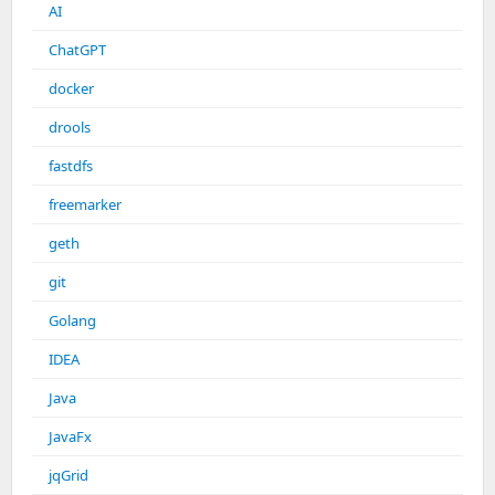
AI
ChatGPT
docker
drools
fastdfs
freemarker
geth
git
Golang
IDEA
Java
JavaFx
jqGrid