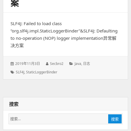
案
SLF4J: Failed to load class
“org.slf4j.impl.StaticLoggerBinder”&SLF4J: Defaulting
to no-operation (NOP) logger implementation异常解
决方案
发
2019年11月3日
作
Secbro2
分
Java
,
日志
表
者：
类：
标
SLF4J
,
StaticLoggerBinder
于：
签：
搜索
搜
搜索
索：