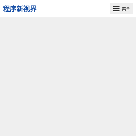
程序新视界
菜单
开
启
程
序
员
的
新
视
界