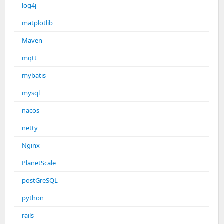
log4j
matplotlib
Maven
mqtt
mybatis
mysql
nacos
netty
Nginx
PlanetScale
postGreSQL
python
rails