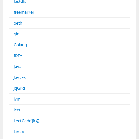
fastdfs
freemarker
geth
git
Golang
IDEA
Java
JavaFx
jqGrid
jvm
k8s
LeetCode算法
Linux