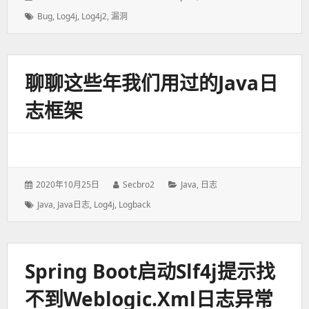
表
者：
类：
标
Bug
,
Log4j
,
Log4j2
,
漏洞
于：
签：
聊聊这些年我们用过的Java日
志框架
发
2020年10月25日
作
Secbro2
分
Java
,
日志
表
者：
类：
标
Java
,
Java日志
,
Log4j
,
Logback
于：
签：
Spring Boot启动slf4j提示找
不到weblogic.xml日志异常