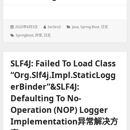
发
2020年8月3日
作
Secbro2
分
Java
,
Spring Boot
,
日志
表
者：
类：
标
Springboot
,
异常
,
日志
于：
签：
SLF4J: Failed To Load Class
“org.slf4j.impl.StaticLogg
ErBinder”&SLF4J:
Defaulting To No-
Operation (NOP) Logger
Implementation异常解决方