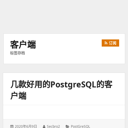
客户端
订阅
标签存档
几款好用的PostgreSQL的客
户端
发
2020年6月9日
作
Secbro2
分
PostGreSQL