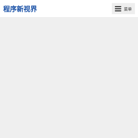
程序新视界
菜单
开
启
程
序
员
的
新
视
界