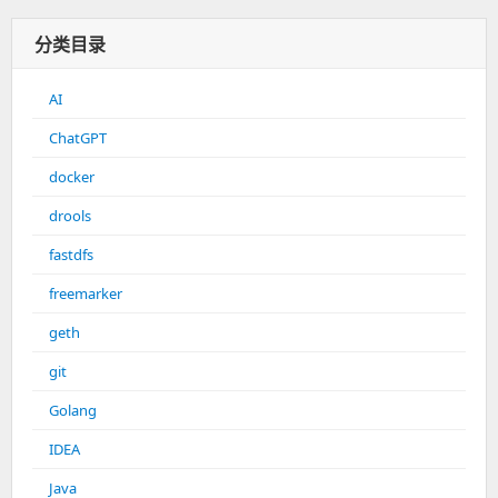
分类目录
AI
ChatGPT
docker
drools
fastdfs
freemarker
geth
git
Golang
IDEA
Java