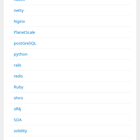
netty
Nginx
PlanetScale
postGreSQL
python
rails
redis
Ruby
shiro
slf4j
SOA
solidity