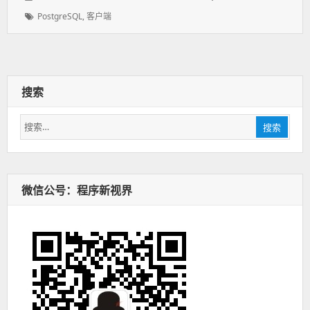
表
者：
类：
标
PostgreSQL
,
客户端
于：
签：
搜索
搜
搜索
索：
微信公号：程序新视界