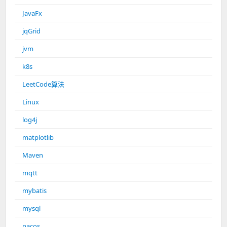
JavaFx
jqGrid
jvm
k8s
LeetCode算法
Linux
log4j
matplotlib
Maven
mqtt
mybatis
mysql
nacos