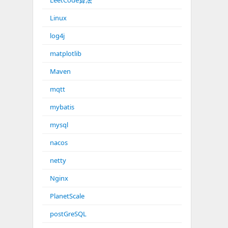
LeetCode算法
Linux
log4j
matplotlib
Maven
mqtt
mybatis
mysql
nacos
netty
Nginx
PlanetScale
postGreSQL