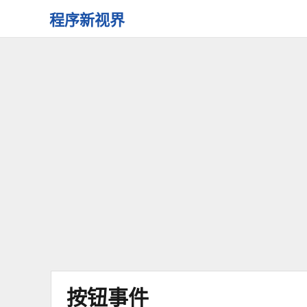
程序新视界
开
启
程
序
员
的
新
视
界
按钮事件