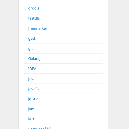
drools
fastdfs
freemarker
geth
git
Golang
IDEA
Java
JavaFx
jqGrid
jvm
k8s