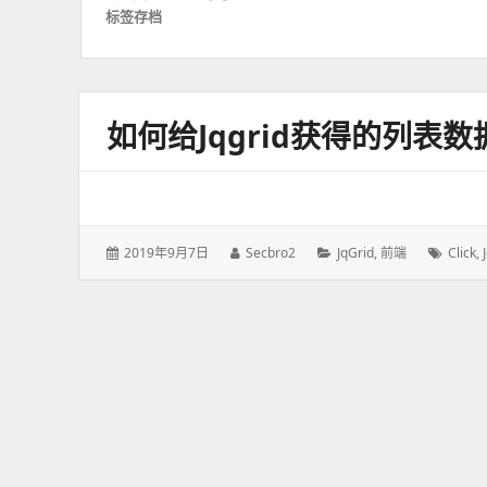
标签存档
如何给jqgrid获得的列表
发
2019年9月7日
作
Secbro2
分
JqGrid
,
前端
标
Click
,
表
者：
类：
签：
于：