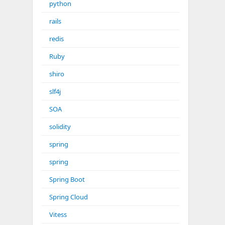
python
rails
redis
Ruby
shiro
slf4j
SOA
solidity
spring
spring
Spring Boot
Spring Cloud
Vitess