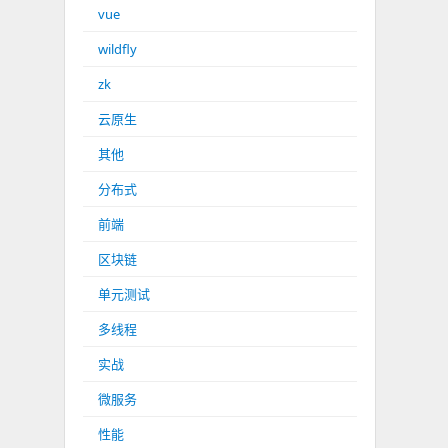
vue
wildfly
zk
云原生
其他
分布式
前端
区块链
单元测试
多线程
实战
微服务
性能