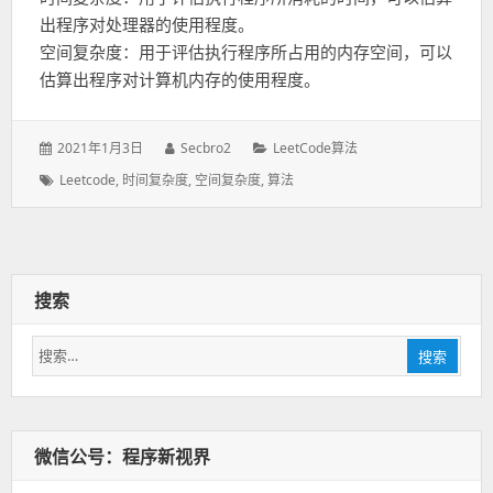
出程序对处理器的使用程度。
空间复杂度：用于评估执行程序所占用的内存空间，可以
估算出程序对计算机内存的使用程度。
发
2021年1月3日
作
Secbro2
分
LeetCode算法
表
者：
类：
标
Leetcode
,
时间复杂度
,
空间复杂度
,
算法
于：
签：
搜索
搜
搜索
索：
微信公号：程序新视界