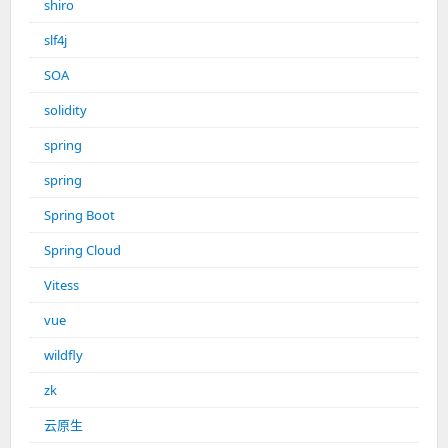
shiro
slf4j
SOA
solidity
spring
spring
Spring Boot
Spring Cloud
Vitess
vue
wildfly
zk
云原生