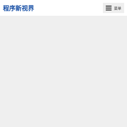
程序新视界
菜单
开
启
程
序
员
的
新
视
界