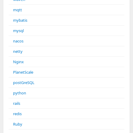
mqtt
mybatis
mysql
nacos
netty
Nginx
PlanetScale
postGreSQL
python
rails
redis
Ruby