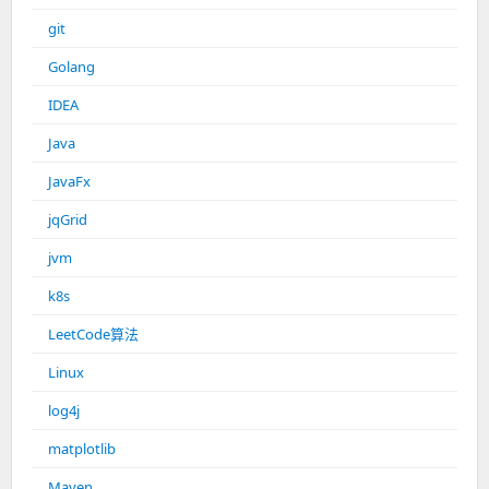
git
Golang
IDEA
Java
JavaFx
jqGrid
jvm
k8s
LeetCode算法
Linux
log4j
matplotlib
Maven