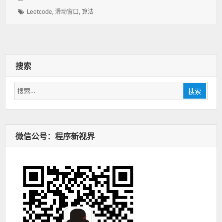
表
者：
类：
标
Leetcode
,
滑动窗口
,
算法
于：
签：
搜索
搜
搜索
索：
微信公号：程序新视界