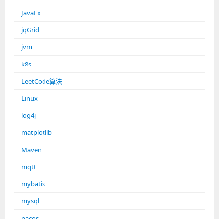
JavaFx
jqGrid
jvm
k8s
LeetCode算法
Linux
log4j
matplotlib
Maven
mqtt
mybatis
mysql
nacos