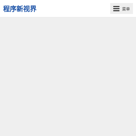
程序新视界
菜单
开
启
程
序
员
的
新
视
界