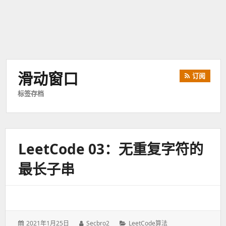
滑动窗口
订阅
标签存档
LeetCode 03：无重复字符的
最长子串
发
2021年1月25日
作
Secbro2
分
LeetCode算法