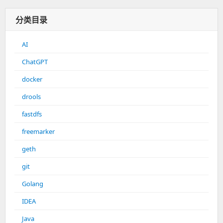
分类目录
AI
ChatGPT
docker
drools
fastdfs
freemarker
geth
git
Golang
IDEA
Java