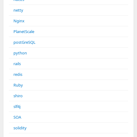
netty
Nginx
PlanetScale
postGreSQL
python
rails
redis
Ruby
shiro
slf4j
SOA
solidity