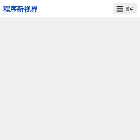
程序新视界
菜单
开
启
程
序
员
的
新
视
界