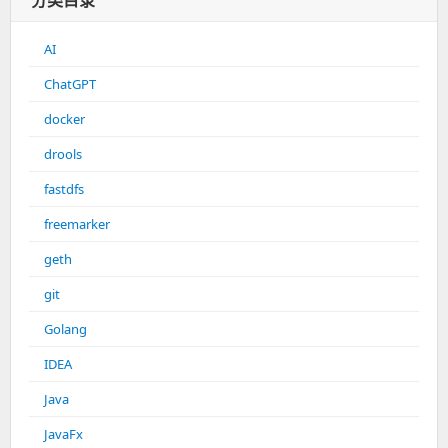
分类目录
AI
ChatGPT
docker
drools
fastdfs
freemarker
geth
git
Golang
IDEA
Java
JavaFx