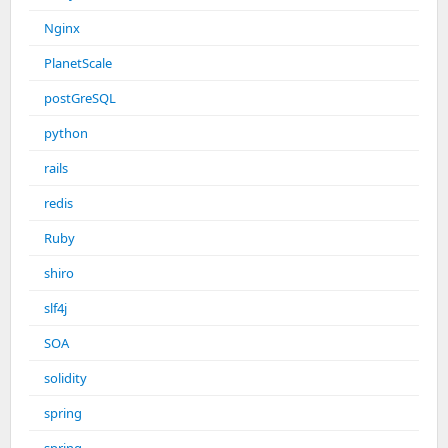
Nginx
PlanetScale
postGreSQL
python
rails
redis
Ruby
shiro
slf4j
SOA
solidity
spring