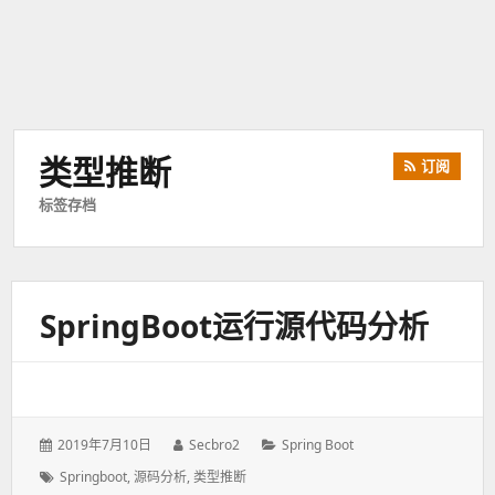
类型推断
订阅
标签存档
SpringBoot运行源代码分析
发
2019年7月10日
作
Secbro2
分
Spring Boot
表
者：
类：
标
Springboot
,
源码分析
,
类型推断
于：