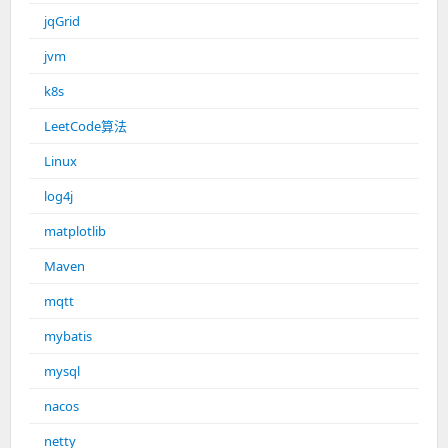
jqGrid
jvm
k8s
LeetCode算法
Linux
log4j
matplotlib
Maven
mqtt
mybatis
mysql
nacos
netty