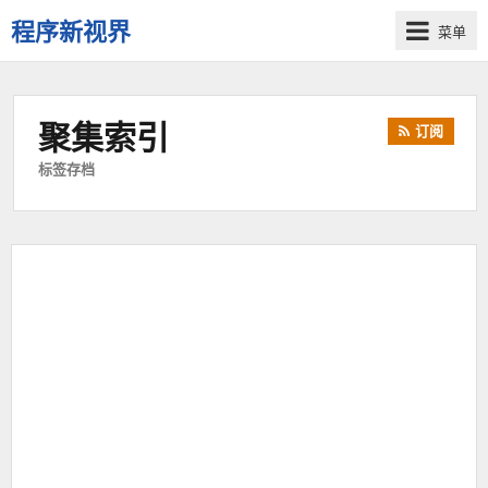
程序新视界
菜单
开
启
程
聚集索引
订阅
序
员
标签存档
的
新
视
界