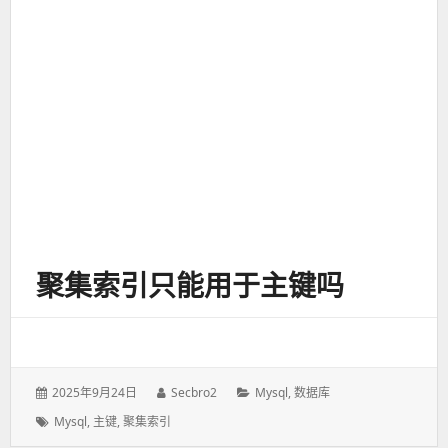
聚集索引只能用于主键吗
发
2025年9月24日
作
Secbro2
分
Mysql
,
数据库
表
者：
类：
标
Mysql
,
主键
,
聚集索引
于：
签：