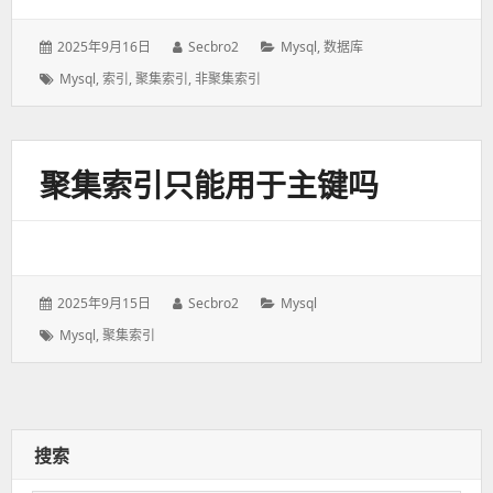
发
2025年9月16日
作
Secbro2
分
Mysql
,
数据库
表
者：
类：
标
Mysql
,
索引
,
聚集索引
,
非聚集索引
于：
签：
聚集索引只能用于主键吗
发
2025年9月15日
作
Secbro2
分
Mysql
表
者：
类：
标
Mysql
,
聚集索引
于：
签：
搜索