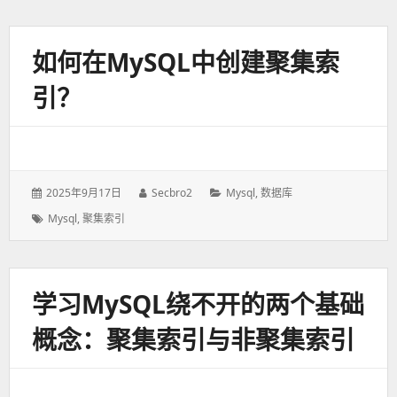
如何在MySQL中创建聚集索
引？
发
2025年9月17日
作
Secbro2
分
Mysql
,
数据库
表
者：
类：
标
Mysql
,
聚集索引
于：
签：
学习MySQL绕不开的两个基础
概念：聚集索引与非聚集索引