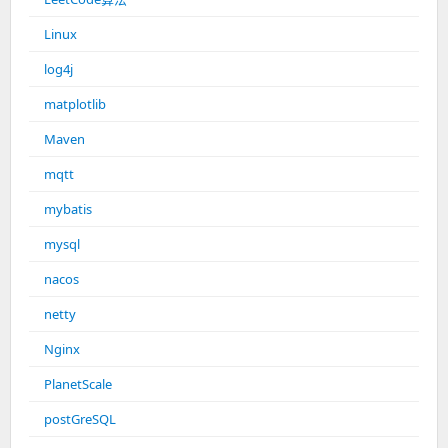
Linux
log4j
matplotlib
Maven
mqtt
mybatis
mysql
nacos
netty
Nginx
PlanetScale
postGreSQL