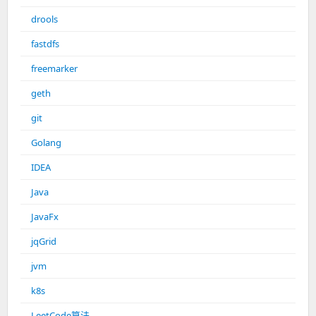
drools
fastdfs
freemarker
geth
git
Golang
IDEA
Java
JavaFx
jqGrid
jvm
k8s
LeetCode算法