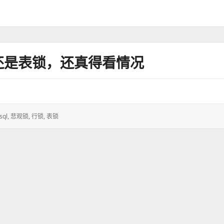
是行锁还是表锁，还真得看情况
sql
,
悲观锁
,
行锁
,
表锁
：