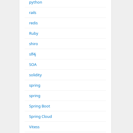
python
rails
redis
Ruby
shiro
slf4j
SOA
solidity
spring
spring
Spring Boot
Spring Cloud
Vitess