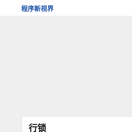
程序新视界
开
启
程
序
员
的
新
视
界
行锁