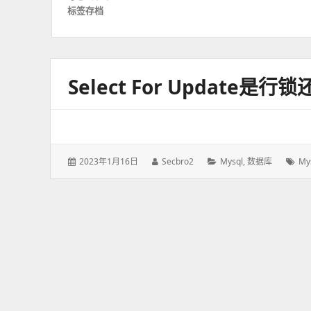
标签存档
Select For Update
发
2023年1月16日
作
Secbro2
分
Mysql
,
数据库
标
My
表
者：
类：
签
于：