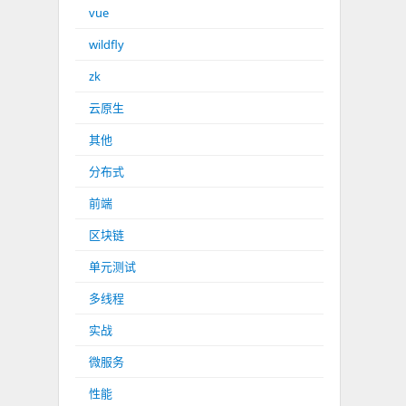
vue
wildfly
zk
云原生
其他
分布式
前端
区块链
单元测试
多线程
实战
微服务
性能