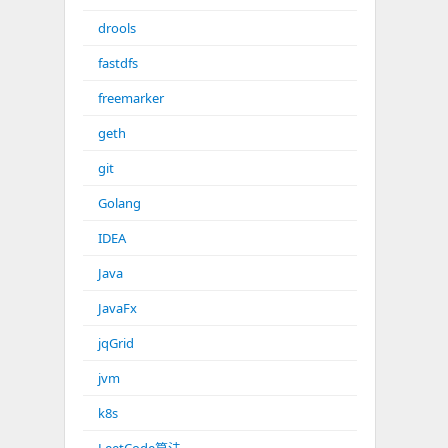
drools
fastdfs
freemarker
geth
git
Golang
IDEA
Java
JavaFx
jqGrid
jvm
k8s