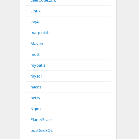
LeetCode算法
Linux
log4j
matplotlib
Maven
mqtt
mybatis
mysql
nacos
netty
Nginx
PlanetScale
postGreSQL