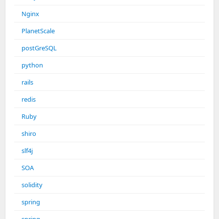
Nginx
PlanetScale
postGreSQL
python
rails
redis
Ruby
shiro
slf4j
SOA
solidity
spring