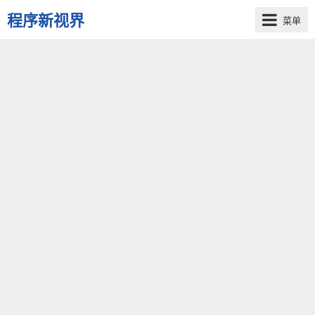
程序新视界
菜单
开
启
程
序
员
的
新
视
界