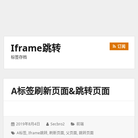
Iframe跳转
订阅
标签存档
A标签刷新页面&跳转页面
发
2019年8月4日
作
Secbro2
分
前端
表
者：
类：
标
A标签
,
Iframe跳转
,
刷新页面
,
父页面
,
跳转页面
于：