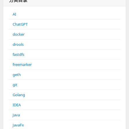
分类目录
AI
ChatGPT
docker
drools
fastdfs
freemarker
geth
git
Golang
IDEA
Java
JavaFx