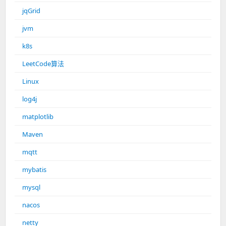
jqGrid
jvm
k8s
LeetCode算法
Linux
log4j
matplotlib
Maven
mqtt
mybatis
mysql
nacos
netty