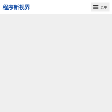
程序新视界
菜单
开
启
程
序
员
的
新
视
界