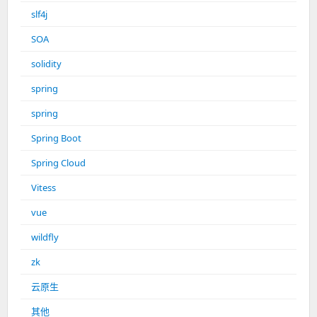
slf4j
SOA
solidity
spring
spring
Spring Boot
Spring Cloud
Vitess
vue
wildfly
zk
云原生
其他