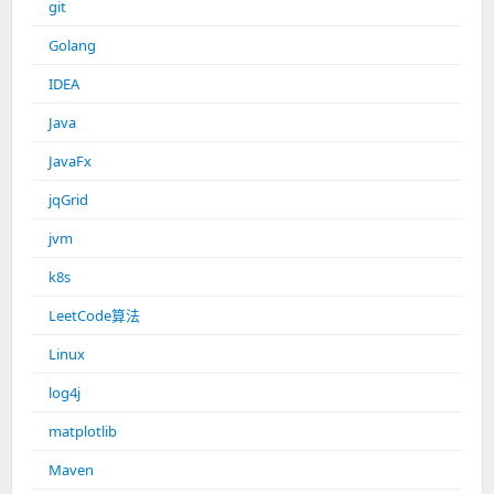
git
Golang
IDEA
Java
JavaFx
jqGrid
jvm
k8s
LeetCode算法
Linux
log4j
matplotlib
Maven