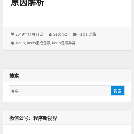
原因解析
发
2019年11月11日
作
Secbro2
分
Redis
,
运维
表
者：
类：
标
Redis
,
Redis拒绝连接
,
Redis连接异常
于：
签：
搜索
搜
搜索
索：
微信公号：程序新视界