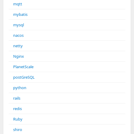
mqtt
mybatis
mysql
nacos
netty
Nginx
PlanetScale
postGreSQL
python
rails
redis
Ruby
shiro