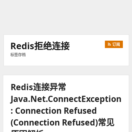
Redis拒绝连接
订阅
标签存档
Redis连接异常
Java.net.ConnectException
: Connection Refused
(Connection Refused)常见