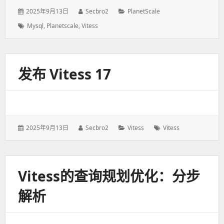
发
2025年9月13日
作
Secbro2
分
PlanetScale
表
者：
类：
标
Mysql
,
Planetscale
,
Vitess
于：
签：
发布 Vitess 17
发
2025年9月13日
作
Secbro2
分
Vitess
标
Vitess
表
者：
类：
签：
于：
Vitess的查询规划优化：分步
解析