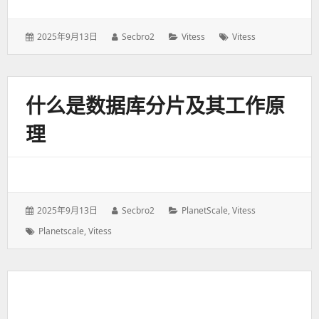
发
2025年9月13日
作
Secbro2
分
Vitess
标
Vitess
表
者：
类：
签：
于：
什么是数据库分片及其工作原
理
发
2025年9月13日
作
Secbro2
分
PlanetScale
,
Vitess
表
者：
类：
标
Planetscale
,
Vitess
于：
签：