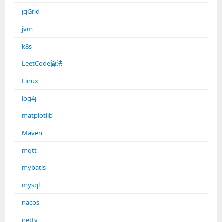
jqGrid
jvm
k8s
LeetCode算法
Linux
log4j
matplotlib
Maven
mqtt
mybatis
mysql
nacos
netty