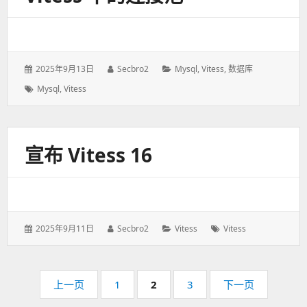
发
2025年9月13日
作
Secbro2
分
Mysql
,
Vitess
,
数据库
表
者：
类：
标
Mysql
,
Vitess
于：
签：
宣布 Vitess 16
发
2025年9月11日
作
Secbro2
分
Vitess
标
Vitess
表
者：
类：
签：
于：
分
上一页
页
1
页
2
页
3
下一页
页
码：
码：
码：