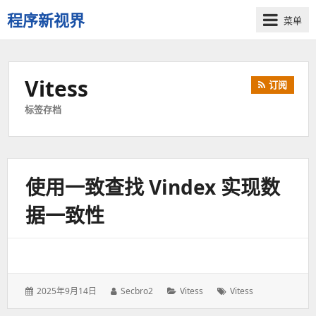
程序新视界
菜单
开
启
程
Vitess
订阅
序
员
标签存档
的
新
视
界
使用一致查找 Vindex 实现数
据一致性
发
2025年9月14日
作
Secbro2
分
Vitess
标
Vitess
表
者：
类：
签：