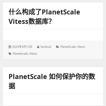
什么构成了PlanetScale
Vitess数据库？
发
2025年9月13日
作
Secbro2
分
PlanetScale
,
Vitess
表
者：
类：
标
Planetscale
,
Vitess
于：
签：
PlanetScale 如何保护你的数
据