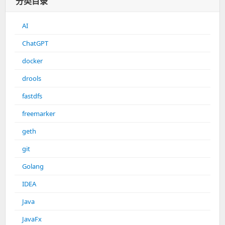
分类目录
AI
ChatGPT
docker
drools
fastdfs
freemarker
geth
git
Golang
IDEA
Java
JavaFx