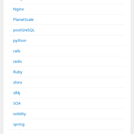
Nginx
PlanetScale
postGreSQL
python
rails
redis
Ruby
shiro
slf4j
SOA
solidity
spring