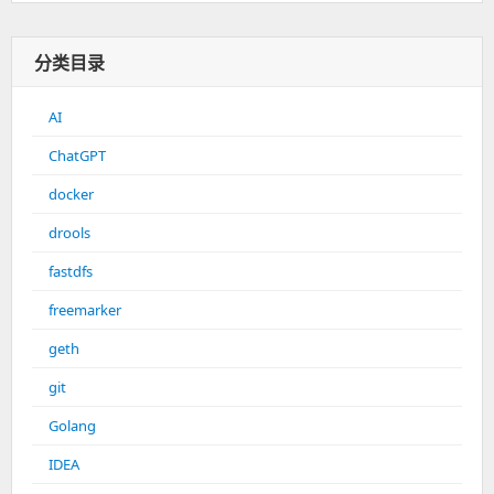
分类目录
AI
ChatGPT
docker
drools
fastdfs
freemarker
geth
git
Golang
IDEA