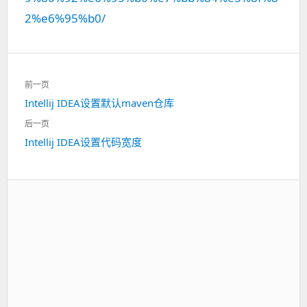
2%e6%95%b0/
文
前一页
章
Intellij IDEA设置默认maven仓库
上
导
一
航
后一页
篇：
Intellij IDEA设置代码宽度
下
一
篇：