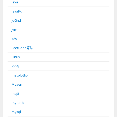
Java
JavaFx
jqGrid
jvm
k8s
LeetCode算法
Linux
log4j
matplotlib
Maven
mqtt
mybatis
mysql