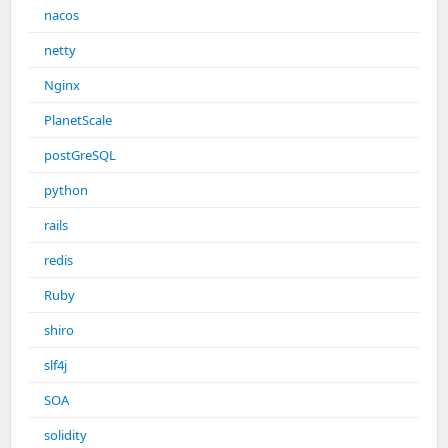
nacos
netty
Nginx
PlanetScale
postGreSQL
python
rails
redis
Ruby
shiro
slf4j
SOA
solidity