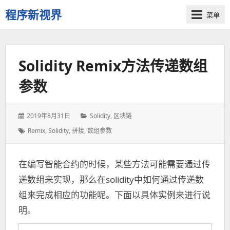
程序新视界
菜单
开
启
程
Solidity Remix方法传递数组
序
员
参数
的
新
视
发
2019年8月31日
分
Solidity
,
区块链
界
表
类：
标
Remix
,
Solidity
,
拼接
,
数组参数
于：
签：
在编写智能合约的时候，某些方法可能需要通过传
递数组来实现，那么在solidity中如何通过传递数
组来完成相应的功能呢。下面以具体实例来进行说
明。