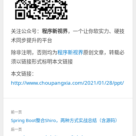
关注公众号：
程序新视界
，一个让你软实力、硬技
术同步提升的平台
除非注明，否则均为
程序新视界
原创文章，转载必
须以链接形式标明本文链接
本文链接：
http://www.choupangxia.com/2021/01/28/ppt/
文
前一页
章
Spring Boot整合Shiro，两种方式实战总结（含源码）
上
导
一
航
后一页
篇：