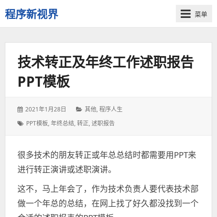
程序新视界
菜单
开
启
程
技术转正及年终工作述职报告
序
员
PPT模板
的
新
视
发
2021年1月28日
分
其他
,
程序人生
界
表
类：
标
PPT模板
,
年终总结
,
转正
,
述职报告
于：
签：
很多技术的朋友转正或年总总结时都需要用PPT来
进行转正演讲或述职演讲。
这不，马上年会了，作为技术负责人要代表技术部
做一个年总的总结，在网上找了好久都没找到一个