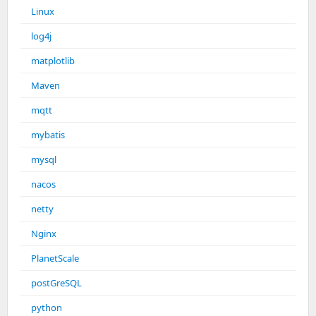
Linux
log4j
matplotlib
Maven
mqtt
mybatis
mysql
nacos
netty
Nginx
PlanetScale
postGreSQL
python