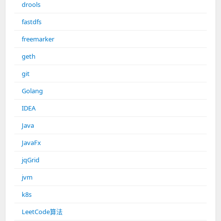
drools
fastdfs
freemarker
geth
git
Golang
IDEA
Java
JavaFx
jqGrid
jvm
k8s
LeetCode算法