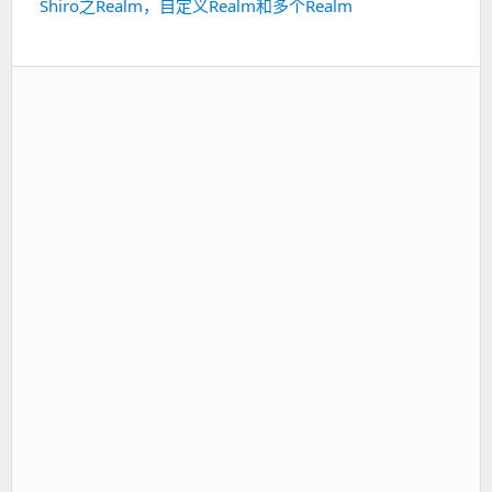
Shiro之Realm，自定义Realm和多个Realm
下
一
篇：