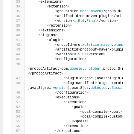
<
extensions
>
<
extension
>
<
groupId
>
kr.
motd
.
maven
<
/groupId
>
<
artifactId
>
os-maven-plugin
<
/artifact
<
version
>
1.5
.
0
.
Final
<
/version
>
<
/extension
>
<
/extensions
>
<
plugins
>
<
plugin
>
<
groupId
>
org.
xolstice
.
maven
.
plugins
<
/
<
artifactId
>
protobuf-maven-plugin
<
/ar
<
version
>
0.5
.
0
<
/version
>
<
configuration
>
<
protocArtifact
>
com.
google
.
protobuf
:protoc:$
{
proto
<
/protocArtifact
>
<
pluginId
>
grpc-java
<
/pluginId
>
<
pluginArtifact
>
io.
grpc
:protoc-ge
java:$
{
grpc.
version
}
:exe:$
{
os.
detected
.
classifier
}
<
/configuration
>
<
executions
>
<
execution
>
<
goals
>
<
goal
>
compile
<
/goal
>
<
goal
>
compile-custom
<
/goa
<
/goals
>
<
/execution
>
<
/executions
>