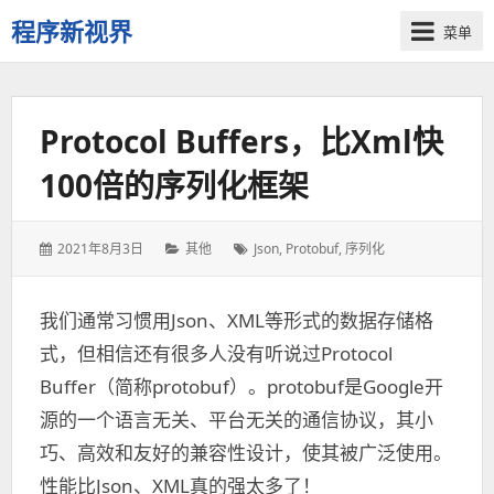
程序新视界
菜单
开
启
程
Protocol Buffers，比xml快
序
员
100倍的序列化框架
的
新
视
发
2021年8月3日
分
其他
标
Json
,
Protobuf
,
序列化
界
表
类：
签：
于：
我们通常习惯用Json、XML等形式的数据存储格
式，但相信还有很多人没有听说过Protocol
Buffer（简称protobuf）。protobuf是Google开
源的一个语言无关、平台无关的通信协议，其小
巧、高效和友好的兼容性设计，使其被广泛使用。
性能比Json、XML真的强太多了！