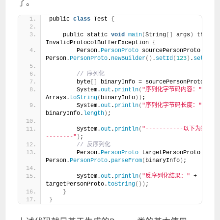
了。
public 
class
 Test 
{
    public static 
void
main
(
String
[]
 args
)
 throws 
InvalidProtocolBufferException 
{
        Person.
PersonProto
 sourcePersonProto = 
Person.
PersonProto
.
newBuilder
()
.
setId
(
123
)
.
setName
 // 序列化
        byte
[]
 binaryInfo = sourcePersonProto.
toB
        System.
out
.
println
(
"序列化字节码内容："
 + 
Arrays.
toString
(
binaryInfo
))
;
        System.
out
.
println
(
"序列化字节码长度："
 + 
binaryInfo.
length
)
;
        System.
out
.
println
(
"-----------以下为接收
--------"
)
;
 // 反序列化
        Person.
PersonProto
 targetPersonProto = 
Person.
PersonProto
.
parseFrom
(
binaryInfo
)
;
        System.
out
.
println
(
"反序列化结果："
 + 
targetPersonProto.
toString
())
;
}
}