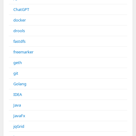
ChatGPT
docker
drools
fastdfs
freemarker
geth
git
Golang
IDEA
Java
JavaFx
jqGrid