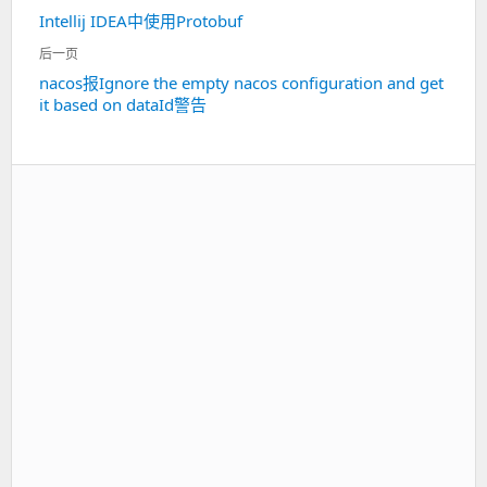
章
Intellij IDEA中使用Protobuf
上
导
一
航
后一页
篇：
nacos报Ignore the empty nacos configuration and get
下
it based on dataId警告
一
篇：