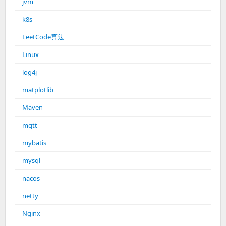
jvm
k8s
LeetCode算法
Linux
log4j
matplotlib
Maven
mqtt
mybatis
mysql
nacos
netty
Nginx