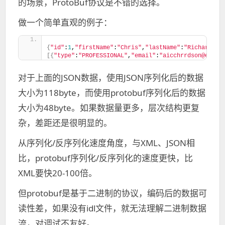
的场景，ProtoBuf协议是不错的选择。
做一个简单直观的例子：
{
"id"
:
1
,
"firstName"
:
"Chris"
,
"lastName"
:
"Richardson
[{
"type"
:
"PROFESSIONAL"
,
"email"
:
"aicchrrdson@email
对于上面的JSON数据，使用JSON序列化后的数据
大小为118byte，而使用protobuf序列化后的数据
大小为48byte。如果数据量更多，层次结构更复
杂，差距还是很明显的。
从序列化/反序列化速度角度，与XML、JSON相
比，protobuf序列化/反序列化的速度更快，比
XML要快20-100倍。
但protobuf是基于二进制的协议，编码后的数据可
读性差，如果没有idl文件，就无法理解二进制数据
流，对调试不友好。