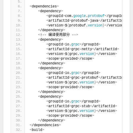
<
dependencies
>
<
dependency
>
<
groupId
>
com.
google
.
protobuf
<
/groupId
>
<
artifactId
>
protobuf-java
<
/artifactId
>
<
version
>
$
{
protobuf.
version
}<
/version
>
<
/dependency
>
<
!-- 编译使用部分 --
>
<
dependency
>
<
groupId
>
io.
grpc
<
/groupId
>
<
artifactId
>
grpc-netty
<
/artifactId
>
<
version
>
$
{
grpc.
version
}<
/version
>
<
scope
>
provided
<
/scope
>
<
/dependency
>
<
dependency
>
<
groupId
>
io.
grpc
<
/groupId
>
<
artifactId
>
grpc-protobuf
<
/artifactId
>
<
version
>
$
{
grpc.
version
}<
/version
>
<
scope
>
provided
<
/scope
>
<
/dependency
>
<
dependency
>
<
groupId
>
io.
grpc
<
/groupId
>
<
artifactId
>
grpc-stub
<
/artifactId
>
<
version
>
$
{
grpc.
version
}<
/version
>
<
scope
>
provided
<
/scope
>
<
/dependency
>
<
/dependencies
>
<
build
>