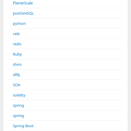
PlanetScale
postGreSQL
python
rails
redis
Ruby
shiro
slf4j
SOA
solidity
spring
spring
Spring Boot