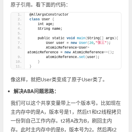
原子引用。看下面的代码：
@AllArgsConstructor
class
 User 
{
    int age;
    String name;
    public static 
void
main
(
String
[]
 args
){
        User user = 
new
User
(
20
,
"张三"
)
;
        AtomicReference
<
User
>
atomicReference = 
new
 AtomicReference
<>()
;
        atomicReference.
set
(
user
)
;
}
}
像这样，就把User类变成了原子User类了。
解决ABA问题思路：
我们可以这个共享变量带上一个版本号。比如现在
主内存中的是A，版本号是1，然后t1和t2线程拷贝
一份到自己工作内存。t2将A改为B，刷回主内
存。此时主内存中的是B，版本号为2。然后再t2