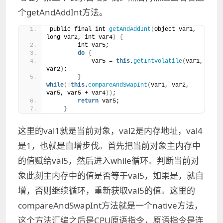
个getAndAddInt方法。
public final int 
getAndAddInt
(
Object var1, 
long var2, int var4
)
{
        int var5;
do
{
            var5 = 
this
.
getIntVolatile
(
var1, 
var2
)
;
}
while
(
!
this
.
compareAndSwapInt
(
var1, var2, 
var5, var5 + var4
))
;
return
 var5;
}
这里的val1就是当前对象，val2是内存地址，val4
是1，也就是自增步伐。首先把当前对象主内存中
的值赋给val5，然后进入while循环。判断当前对
象此刻主内存中的值是否等于val5，如果是，就自
增，否则继续循环，重新获取val5的值。这里的
compareAndSwapInt方法就是一个native方法，
这个方法汇编之后是CPU原语指令，原语指令是连