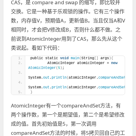
CAS，是 compare and swap 的缩写，即比较并
交换。它是一种基于乐观锁的操作。它有三个操作
数，内存值V，预期值A，更新值B。当且仅当A和V
相同时，才会把V修改成B，否则什么都不做。之
前说到AtomicInteger用到了CAS，那么先从这个
类说起。看如下代码：
public static 
void
main
(
String
[]
 args
){
        AtomicInteger atomicInteger = 
new
AtomicInteger
(
5
)
;
System.
out
.
println
(
atomicInteger.
compareAndSet
(
5
,
5
System.
out
.
println
(
atomicInteger.
compareAndSet
(
5
,
1
}
AtomicInteger有一个compareAndSet方法，有
两个操作数，第一个是期望值，第二个是希望修改
成的值。首先初始值是5，第一次调用
compareAndSet方法的时候，将5拷贝回自己的工