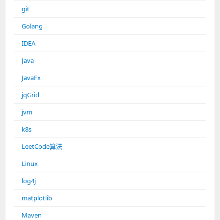
git
Golang
IDEA
Java
JavaFx
jqGrid
jvm
k8s
LeetCode算法
Linux
log4j
matplotlib
Maven