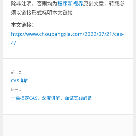
除非注明，否则均为
程序新视界
原创文章，转载必
须以链接形式标明本文链接
本文链接：
http://www.choupangxia.com/2022/07/21/cas-
4/
文
前一页
章
CAS详解
上
导
一
航
后一页
篇：
一篇搞定CAS，深度讲解，面试实践必备
下
一
篇：