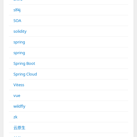
slf4j
SOA
solidity
spring
spring
Spring Boot
Spring Cloud
Vitess
vue
wildfly
zk
云原生