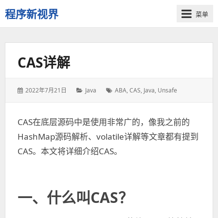
程序新视界
菜单
开
启
程
CAS详解
序
员
的
发
2022年7月21日
分
Java
标
ABA
,
CAS
,
Java
,
Unsafe
新
表
类：
签：
视
于：
界
CAS在底层源码中是使用非常广的，像我之前的
HashMap源码解析、volatile详解等文章都有提到
CAS。本文将详细介绍CAS。
一、什么叫CAS？