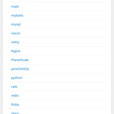
mqtt
mybatis
mysql
nacos
netty
Nginx
PlanetScale
postGreSQL
python
rails
redis
Ruby
shiro