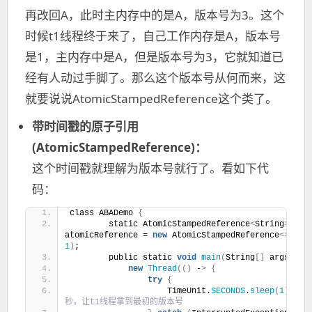
再改回A，此时主内存中的是A，版本号为3。这个
时候t1线程终于来了，自己工作内存是A，版本号
是1，主内存中是A，但是版本号为3，它就知道已
经有人动过手脚了。那么这个版本号从何而来，这
就要说说AtomicStampedReference这个类了。
带时间戳的原子引用
(AtomicStampedReference)：
这个时间戳就理解为版本号就行了。看如下代
码：
class ABADemo 
{
        static AtomicStampedReference
<
String
>
atomicReference = 
new
 AtomicStampedReference
<>(
"A"
1
)
;
        public static 
void
main
(
String
[]
 args
)
{
new
Thread
(()
 -
>
{
try
{
                    TimeUnit.
SECONDS
.
sleep
(
1
)
;//
秒，让t1线程拿到最初的版本号