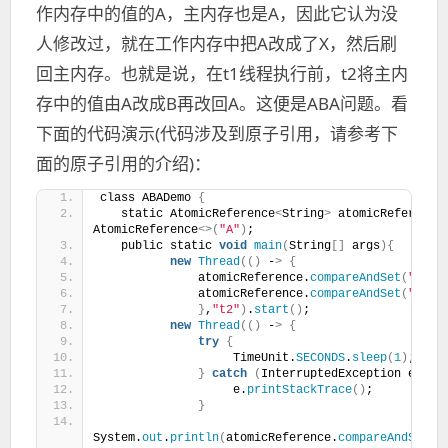
作内存中的值的A，主内存也是A，因此它认为没
人修改过，就在工作内存中把A改成了X，然后刷
回主内存。也就是说，在t1线程执行前，t2将主内
存中的值由A改成B再改回A。这便是ABA问题。看
下面的代码演示(代码涉及到原子引用，请参考下
面的原子引用的介绍)：
class ABADemo 
{
   static AtomicReference
<
String
>
 atomicReference
AtomicReference
<>(
"A"
)
;
   public static 
void
main
(
String
[]
 args
){
new
Thread
(()
 -
>
{
              atomicReference.
compareAndSet
(
"A"
,
"
              atomicReference.
compareAndSet
(
"B"
,
"
}
,
"t2"
)
.
start
()
;
new
Thread
(()
 -
>
{
try
{
                   TimeUnit.
SECONDS
.
sleep
(
1
)
;
}
catch
(
InterruptedException e
)
{
                   e.
printStackTrace
()
; 
}
System.
out
.
println
(
atomicReference.
compareAndSet
(
"