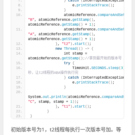
}
catch
(
InterruptedException e
)
                    e.
printStackTrace
()
;
}
                atomicReference.
compareAndSet
(
"A"
"B"
, atomicReference.
getStamp
()
, 
atomicReference.
getStamp
()
 + 
1
)
;
                atomicReference.
compareAndSet
(
"B"
"A"
, atomicReference.
getStamp
()
, 
atomicReference.
getStamp
()
 + 
1
)
;
}
, 
"t2"
)
.
start
()
;
new
Thread
(()
 -
>
{
                int stamp = 
atomicReference.
getStamp
()
;//拿到最开始的版本号
try
{
                    TimeUnit.
SECONDS
.
sleep
(
3
)
;// 
秒，让t2线程的ABA操作执行完
}
catch
(
InterruptedException e
)
                    e.
printStackTrace
()
;
}
System.
out
.
println
(
atomicReference.
compareAndSet
(
"
"C"
, stamp, stamp + 
1
))
;
}
, 
"t1"
)
.
start
()
;
}
}
初始版本号为1，t2线程每执行一次版本号加。等