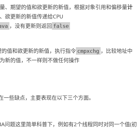
量、期望的值和欲更新的新值，根据对象引用和偏移量
计
、欲更新的新值传递给CPU
，没有更新则返回
ava
false
望的值和欲更新的新值，执行指令
，比较地址中
cmpxchg
为新的值，不一样则不做任何操作
在一些缺点，主要表现在以下三个方面。
BA问题这里简单科普下，例如有2个线程同时对同一个值(初