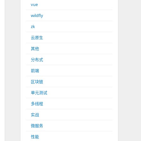
vue
wildfly
zk
云原生
其他
分布式
前端
区块链
单元测试
多线程
实战
微服务
性能