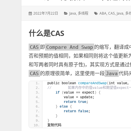
发
2022年7月22日
分
Java
,
多线程
标
ABA
,
CAS
,
Java
,
多
表
类：
签：
于：
什么是CAS
即
的缩写，翻译成
CAS
Compare And Swap
否和预期的值相同，如果相同则将这个值更新为
和写两者同时具有原子性)，其实现方式是通过
的原理很简单，这里使用一段
代码
CAS
Java
public boolean 
compareAndSwap
(
int value,
//        如果内存中的值value和期望值expec
if
(
value == expect
)
{
        value = update;
return
true
;
}
else
{
return
false
;
}
}
复制代码