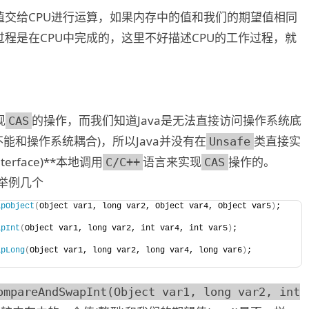
交给CPU进行运算，如果内存中的值和我们的期望值相同
程是在CPU中完成的，这里不好描述CPU的工作过程，就
现
的操作，而我们知道Java是无法直接访问操作系统底
CAS
a不能和操作系统耦合)，所以Java并没有在
类直接实
Unsafe
nterface)**本地调用
语言来实现
操作的。
C/C++
CAS
举例几个
apObject
(
Object var1, long var2, Object var4, Object var5
)
;
apInt
(
Object var1, long var2, int var4, int var5
)
;
apLong
(
Object var1, long var2, long var4, long var6
)
;
ompareAndSwapInt(Object var1, long var2, int