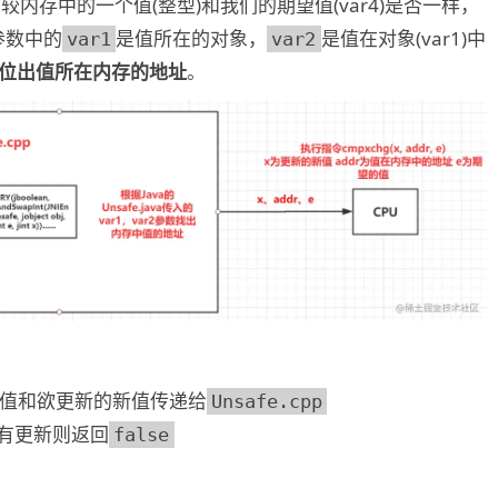
内存中的一个值(整型)和我们的期望值(var4)是否一样，
参数中的
是值所在的对象，
是值在对象(var1)中
var1
var2
了定位出值所在内存的地址
。
值和欲更新的新值传递给
Unsafe.cpp
有更新则返回
false