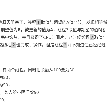
他原因阻塞了，线程
取值与期望的A值比较，发现相等然
1
，期望值为B，欲更新的值为A
，线程3取值与期望的值B比
阻塞中恢复，并且获得了CPU时间片，这时候线程
取值与
2
然线程
也完成了操作，但是线程
并不知道值已经经过
2
2
有两个线程，同时把余额从100变为50
为50，
为50，
时，某人给小明汇款50
00，