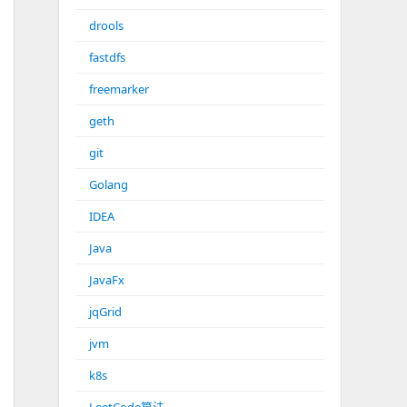
drools
fastdfs
freemarker
geth
git
Golang
IDEA
Java
JavaFx
jqGrid
jvm
k8s