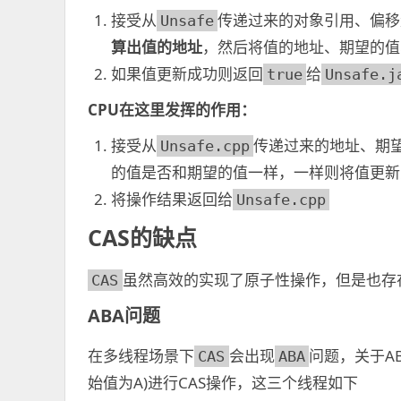
接受从
传递过来的对象引用、偏移
Unsafe
算出值的地址
，然后将值的地址、期望的值
如果值更新成功则返回
给
true
Unsafe.j
CPU在这里发挥的作用：
接受从
传递过来的地址、期
Unsafe.cpp
的值是否和期望的值一样，一样则将值更新
将操作结果返回给
Unsafe.cpp
CAS的缺点
虽然高效的实现了原子性操作，但是也存
CAS
ABA问题
在多线程场景下
会出现
问题，关于A
CAS
ABA
始值为A)进行CAS操作，这三个线程如下