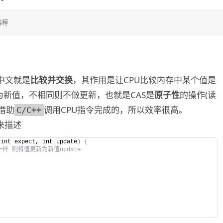
线程
中文就是
比较并交换
，其作用是让CPU比较内存中某个值是
新值，不相同则不做更新，也就是CAS是
原子性
的操作(读
借助
调用CPU指令完成的，所以效率很高。
C/C++
来描述
 int expect, int update
)
{
t一样 则将值更新为新值update