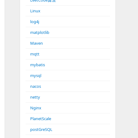
LeetCode算法
Linux
log4j
matplotlib
Maven
mqtt
mybatis
mysql
nacos
netty
Nginx
PlanetScale
postGreSQL