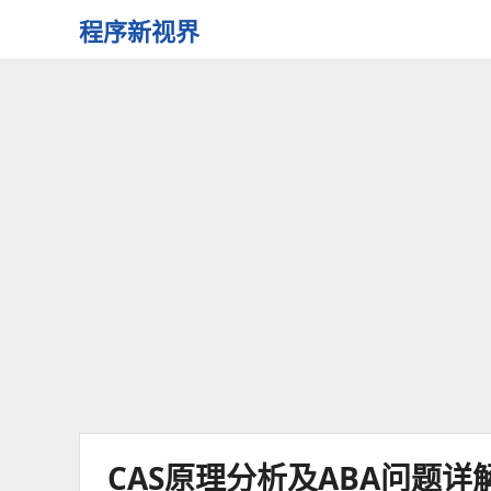
程序新视界
开
启
程
序
员
的
新
视
界
CAS原理分析及ABA问题详