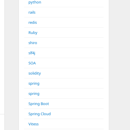
python
rails
redis
Ruby
shiro
slf4j
SOA
solidity
spring
spring
Spring Boot
Spring Cloud
Vitess