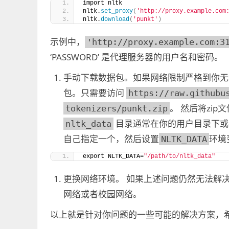
import nltk 
nltk.
set_proxy
(
'http://proxy.example.com
nltk.
download
(
'punkt'
)
示例中，
'http://proxy.example.com:3
‘PASSWORD’ 是代理服务器的用户名和密码。
手动下载数据包。如果网络限制严格到你无
包。只需要访问
https://raw.githubu
。 然后将zip
tokenizers/punkt.zip
目录通常在你的用户目录下或者
nltk_data
自己指定一个，然后设置
环境
NLTK_DATA
export NLTK_DATA=
"/path/to/nltk_data"
更换网络环境。 如果上述问题仍然无法解
网络或者校园网络。
以上就是针对你问题的一些可能的解决方案，