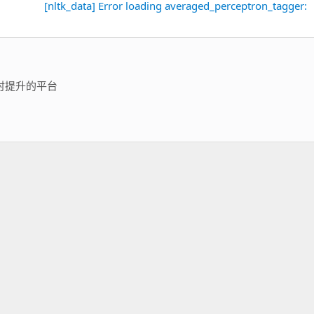
[nltk_data] Error loading averaged_perceptron_tagger:
下
一
篇：
时提升的平台