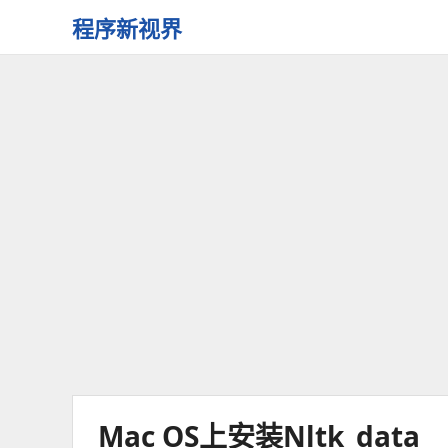
程序新视界
开
启
程
序
员
的
新
视
界
Mac OS上安装nltk_data