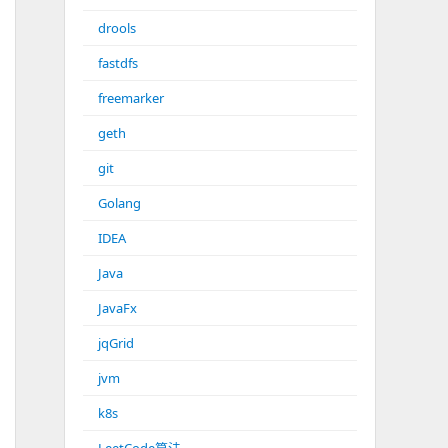
drools
fastdfs
freemarker
geth
git
Golang
IDEA
Java
JavaFx
jqGrid
jvm
k8s