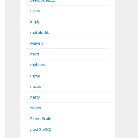
LeetCode算法
Linux
log4j
matplotlib
Maven
mqtt
mybatis
mysql
nacos
netty
Nginx
PlanetScale
postGreSQL