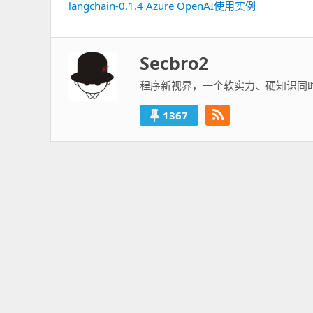
章
langchain-0.1.4 Azure OpenAI使用实例
上
导
一
航
篇：
Secbro2
程序新视界，一个软实力、硬知识同
1367