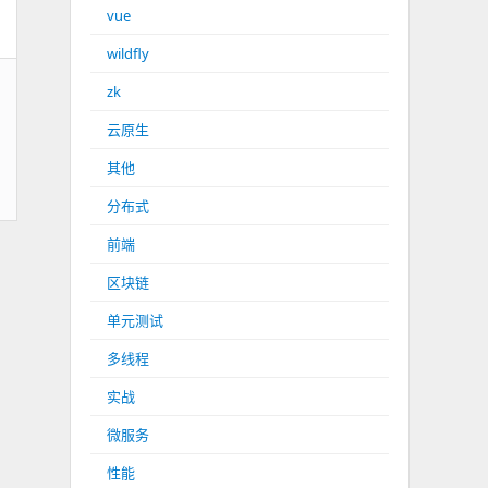
vue
wildfly
zk
云原生
其他
分布式
前端
区块链
单元测试
多线程
实战
微服务
性能