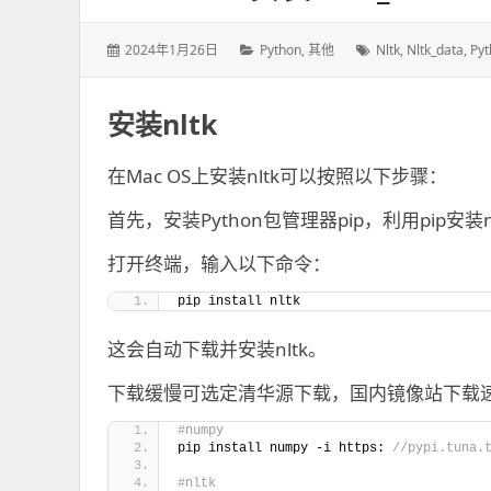
发
2024年1月26日
分
Python
,
其他
标
Nltk
,
Nltk_data
,
Pyt
表
类：
签：
于：
安装nltk
在Mac OS上安装nltk可以按照以下步骤：
首先，安装Python包管理器pip，利用pip安装n
打开终端，输入以下命令：
pip install nltk
这会自动下载并安装nltk。
下载缓慢可选定清华源下载，国内镜像站下载
#numpy
pip install numpy -i https:
 //pypi.tuna.
#nltk