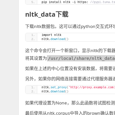
pip install nltk -i https:
 //pypi.tuna.t
nltk_data下载
下载nltk数据包。这可以通过python交互式
import nltk
nltk.
download
()
这个命令会打开一个新窗口，显示nltk的下载
将其设置为
/usr/local/share/nltk_data
如果在上述的中心位置没有安装数据，将需要设置
另外，如果你的网络连接需要通过代理服务器
nltk.
set_proxy
(
'http://proxy.example.com
nltk.
download
()
如果代理设置为None，那么此函数将试图检
最后使用从nltk.corpus中导入的brown确