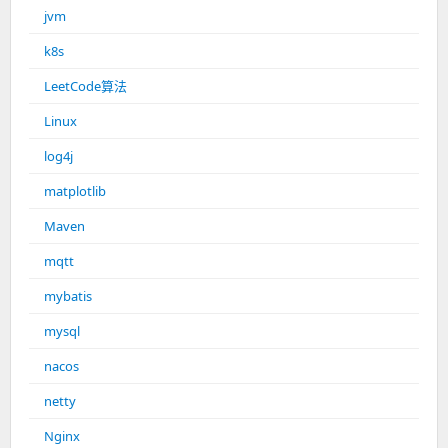
jvm
k8s
LeetCode算法
Linux
log4j
matplotlib
Maven
mqtt
mybatis
mysql
nacos
netty
Nginx