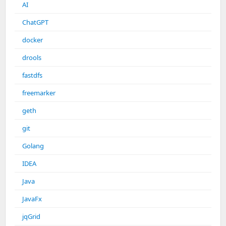
AI
ChatGPT
docker
drools
fastdfs
freemarker
geth
git
Golang
IDEA
Java
JavaFx
jqGrid