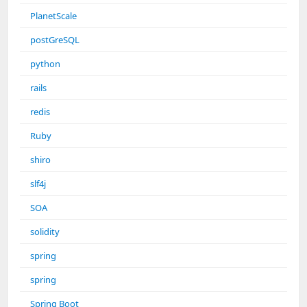
PlanetScale
postGreSQL
python
rails
redis
Ruby
shiro
slf4j
SOA
solidity
spring
spring
Spring Boot