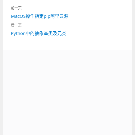
文
前一页
章
MacOS操作指定pip阿里云源
上
导
一
航
后一页
篇：
Python中的抽象基类及元类
下
一
篇：