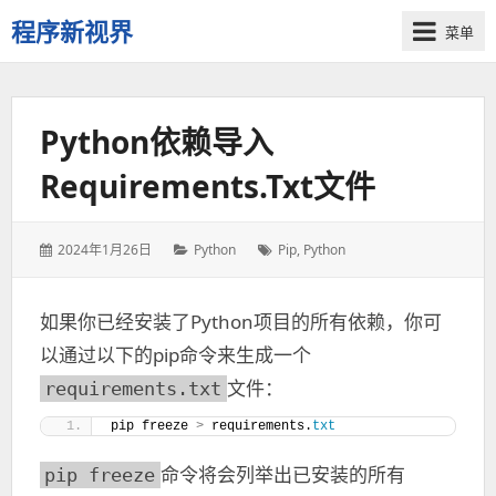
程序新视界
菜单
开
启
程
Python依赖导入
序
员
Requirements.txt文件
的
新
视
发
2024年1月26日
分
Python
标
Pip
,
Python
界
表
类：
签：
于：
如果你已经安装了Python项目的所有依赖，你可
以通过以下的pip命令来生成一个
文件：
requirements.txt
pip freeze 
>
 requirements.
txt
命令将会列举出已安装的所有
pip freeze