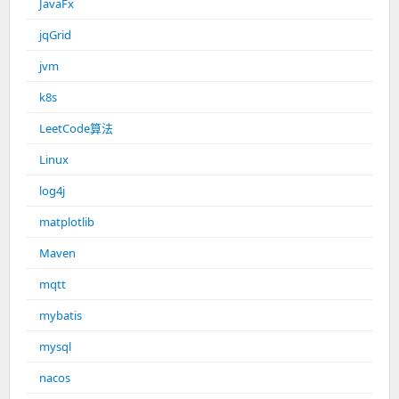
JavaFx
jqGrid
jvm
k8s
LeetCode算法
Linux
log4j
matplotlib
Maven
mqtt
mybatis
mysql
nacos