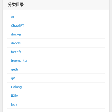
分类目录
AI
ChatGPT
docker
drools
fastdfs
freemarker
geth
git
Golang
IDEA
Java