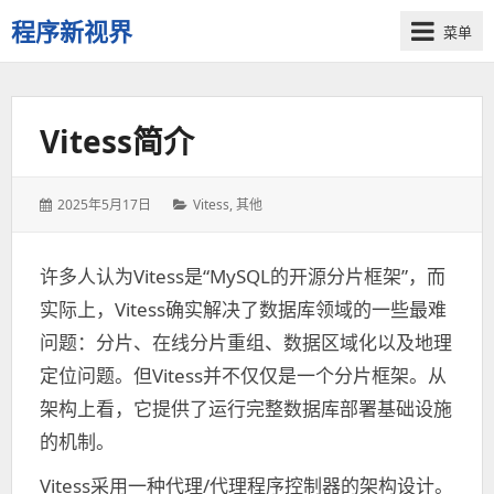
程序新视界
菜单
开
启
程
Vitess简介
序
员
的
发
2025年5月17日
分
Vitess
,
其他
新
表
类：
视
于：
界
许多人认为Vitess是“MySQL的开源分片框架”，而
实际上，Vitess确实解决了数据库领域的一些最难
问题：分片、在线分片重组、数据区域化以及地理
定位问题。但Vitess并不仅仅是一个分片框架。从
架构上看，它提供了运行完整数据库部署基础设施
的机制。
Vitess采用一种代理/代理程序控制器的架构设计。