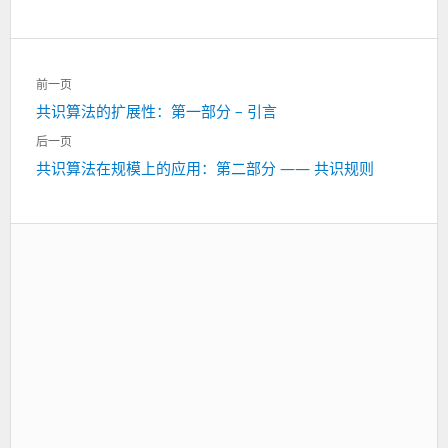
文
前一页
章
共识算法的扩展性：第一部分 – 引言
上
导
一
航
后一页
篇：
共识算法在规模上的应用：第二部分 —— 共识规则
下
一
篇：