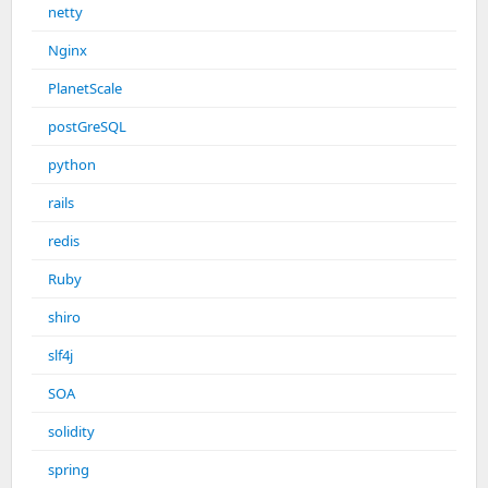
netty
Nginx
PlanetScale
postGreSQL
python
rails
redis
Ruby
shiro
slf4j
SOA
solidity
spring