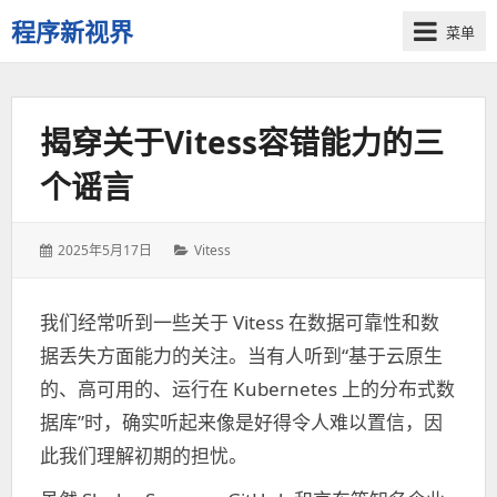
程序新视界
菜单
开
启
程
揭穿关于Vitess容错能力的三
序
员
个谣言
的
新
视
发
2025年5月17日
分
Vitess
界
表
类：
于：
我们经常听到一些关于 Vitess 在数据可靠性和数
据丢失方面能力的关注。当有人听到“基于云原生
的、高可用的、运行在 Kubernetes 上的分布式数
据库”时，确实听起来像是好得令人难以置信，因
此我们理解初期的担忧。