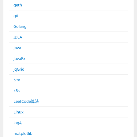
geth
git
Golang
IDEA
Java
JavaFx
jqGrid
jvm
k8s
LeetCode算法
Linux
log4j
matplotlib