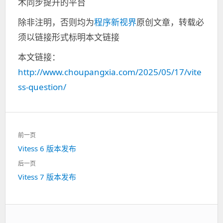
术同步提升的平台
除非注明，否则均为
程序新视界
原创文章，转载必
须以链接形式标明本文链接
本文链接：
http://www.choupangxia.com/2025/05/17/vite
ss-question/
文
前一页
章
Vitess 6 版本发布
上
导
一
航
后一页
篇：
Vitess 7 版本发布
下
一
篇：