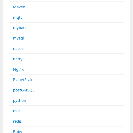
Maven
mqtt
mybatis
mysql
nacos
netty
Nginx
PlanetScale
postGreSQL
python
rails
redis
Ruby