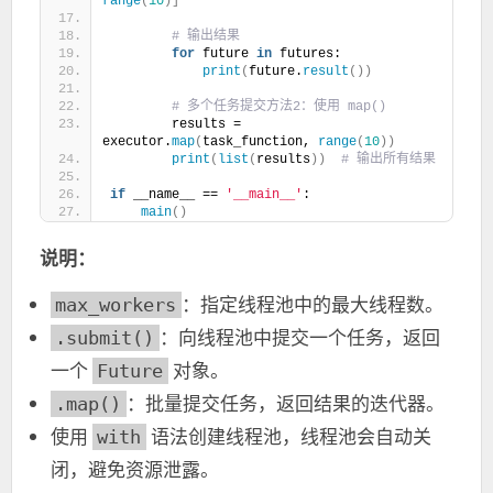
range
(
10
)]
 # 输出结果
for
 future 
in
 futures:
print
(
future.
result
())
 # 多个任务提交方法2：使用 map()
        results = 
executor.
map
(
task_function, 
range
(
10
))
print
(
list
(
results
))
 # 输出所有结果
if
 __name__ == 
'__main__'
:
main
()
说明：
：指定线程池中的最大线程数。
max_workers
：向线程池中提交一个任务，返回
.submit()
一个
对象。
Future
：批量提交任务，返回结果的迭代器。
.map()
使用
语法创建线程池，线程池会自动关
with
闭，避免资源泄露。