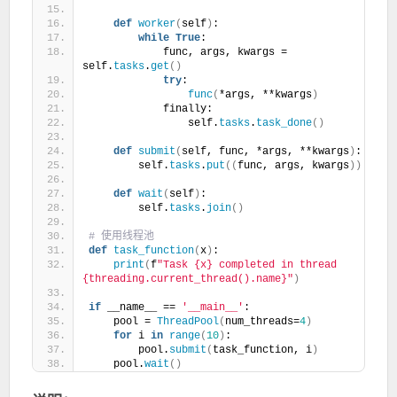
def
worker
(
self
)
:
while
True
:
            func, args, kwargs = 
self.
tasks
.
get
()
try
:
func
(
*args, **kwargs
)
            finally:
                self.
tasks
.
task_done
()
def
submit
(
self, func, *args, **kwargs
)
:
        self.
tasks
.
put
((
func, args, kwargs
))
def
wait
(
self
)
:
        self.
tasks
.
join
()
# 使用线程池
def
task_function
(
x
)
:
print
(
f
"Task {x} completed in thread 
{threading.current_thread().name}"
)
if
 __name__ == 
'__main__'
:
    pool = 
ThreadPool
(
num_threads=
4
)
for
 i 
in
range
(
10
)
:
        pool.
submit
(
task_function, i
)
    pool.
wait
()