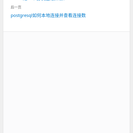
导
一
航
后一页
篇：
postgresql如何本地连接并查看连接数
下
一
篇：