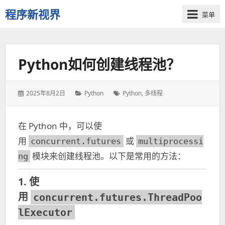
程序新视界
菜单
开
启
程
Python如何创建线程池？
序
员
的
发
2025年8月2日
分
Python
标
Python
,
多线程
新
表
类：
签：
视
于：
界
在 Python 中，可以使
用
或
concurrent.futures
multiprocessi
模块来创建线程池。以下是常用的方法：
ng
1. 使
用
concurrent.futures.ThreadPoo
lExecutor