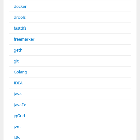
docker
drools
fastdfs
freemarker
geth
git
Golang
IDEA
Java
JavaFx
jqGrid
jvm
k8s