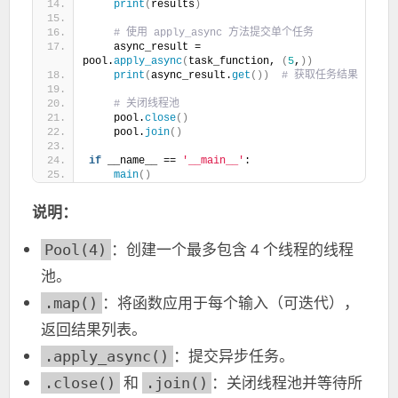
print
(
results
)
 # 使用 apply_async 方法提交单个任务
    async_result = 
pool.
apply_async
(
task_function, 
(
5
,
))
print
(
async_result.
get
())
 # 获取任务结果
 # 关闭线程池
    pool.
close
()
    pool.
join
()
if
 __name__ == 
'__main__'
:
main
()
说明：
：创建一个最多包含 4 个线程的线程
Pool(4)
池。
：将函数应用于每个输入（可迭代），
.map()
返回结果列表。
：提交异步任务。
.apply_async()
和
：关闭线程池并等待所
.close()
.join()