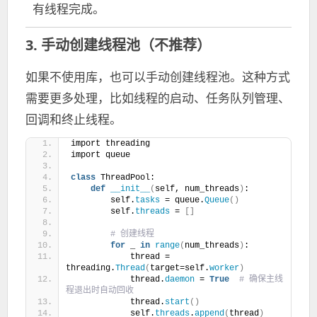
有线程完成。
3. 手动创建线程池（不推荐）
如果不使用库，也可以手动创建线程池。这种方式
需要更多处理，比如线程的启动、任务队列管理、
回调和终止线程。
import threading
import queue
class
 ThreadPool:
def
__init__
(
self, num_threads
)
:
        self.
tasks
 = queue.
Queue
()
        self.
threads
 = 
[]
 # 创建线程
for
 _ 
in
range
(
num_threads
)
:
            thread = 
threading.
Thread
(
target=self.
worker
)
            thread.
daemon
 = 
True
 # 确保主线
程退出时自动回收
            thread.
start
()
            self.
threads
.
append
(
thread
)