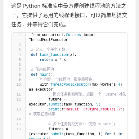
这是 Python 标准库中最方便创建线程池的方法之
一，它提供了易用的线程池接口，可以简单地提交
任务，并等待它们完成。
from concurrent.
futures
 import 
ThreadPoolExecutor
# 定义一个任务函数
def
task_function
(
x
)
:
return
 x 
*
 x
# 使用线程池
def
main
()
:
 # 创建一个线程池，指定线程数
    with 
ThreadPoolExecutor
(
max_workers=
4
)
as executor:
 # 提交任务到线程池，返回一个 Future 对象
        future = 
executor.
submit
(
task_function, 
5
)
print
(
f
"Result: {future.result()}"
)
# 获取任务结果
 # 多个任务提交方法1：使用 submit()
        futures = 
[
executor.
submit
(
task_function, i
)
for
 i 
in