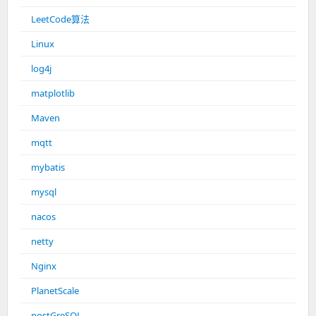
LeetCode算法
Linux
log4j
matplotlib
Maven
mqtt
mybatis
mysql
nacos
netty
Nginx
PlanetScale
postGreSQL