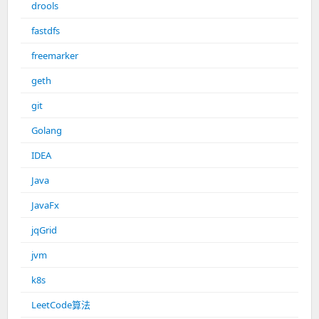
drools
fastdfs
freemarker
geth
git
Golang
IDEA
Java
JavaFx
jqGrid
jvm
k8s
LeetCode算法