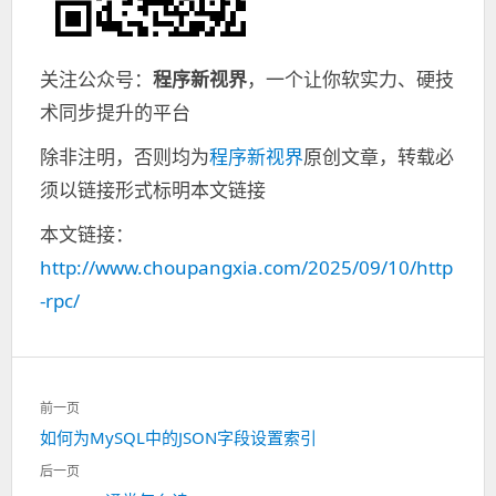
关注公众号：
程序新视界
，一个让你软实力、硬技
术同步提升的平台
除非注明，否则均为
程序新视界
原创文章，转载必
须以链接形式标明本文链接
本文链接：
http://www.choupangxia.com/2025/09/10/http
-rpc/
文
前一页
章
如何为MySQL中的JSON字段设置索引
上
导
一
航
后一页
篇：