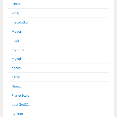
Linux
log4j
matplotlib
Maven
mqtt
mybatis
mysql
nacos
netty
Nginx
PlanetScale
postGreSQL
python