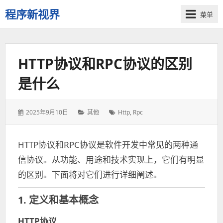
程序新视界
菜单
开
启
程
HTTP协议和RPC协议的区别
序
员
是什么
的
新
视
发
2025年9月10日
分
其他
标
Http
,
Rpc
界
表
类：
签：
于：
HTTP协议和RPC协议是软件开发中常见的两种通
信协议。从功能、用途和技术实现上，它们有明显
的区别。下面将对它们进行详细阐述。
1. 定义和基本概念
HTTP协议