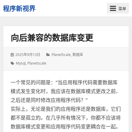
程序新视界
菜单
开
启
程
向后兼容的数据库变更
序
员
的
发
2025年9月13日
分
PlanetScale
,
数据库
新
表
类：
视
标
Mysql
,
Planetscale
于：
签：
界
一个常见的问题是：“当应用程序代码需要数据库
模式发生变化时，我应该在数据库模式更改之前、
之后还是同时修改应用程序代码？”
实际上，无论是我们的应用程序还是数据库，它们
都不是孤立的。在几乎所有情况下，你都不应该将
数据库模式变更和应用程序代码变更耦合在一起。