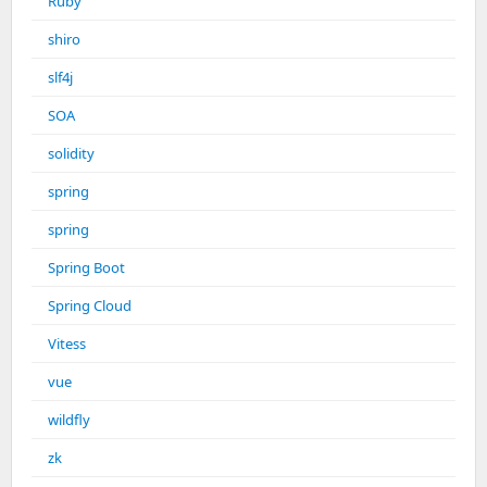
Ruby
shiro
slf4j
SOA
solidity
spring
spring
Spring Boot
Spring Cloud
Vitess
vue
wildfly
zk