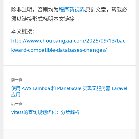
除非注明，否则均为
程序新视界
原创文章，转载必
须以链接形式标明本文链接
本文链接：
http://www.choupangxia.com/2025/09/13/bac
kward-compatible-databases-changes/
文
前一页
章
使用 AWS Lambda 和 PlanetScale 实现无服务器 Laravel
上
导
应用
一
航
篇：
后一页
Vitess的查询规划优化：分步解析
下
一
篇：