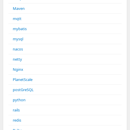
Maven
mqtt
mybatis
mysql
nacos
netty
Nginx
PlanetScale
postGreSQL
python
rails
redis