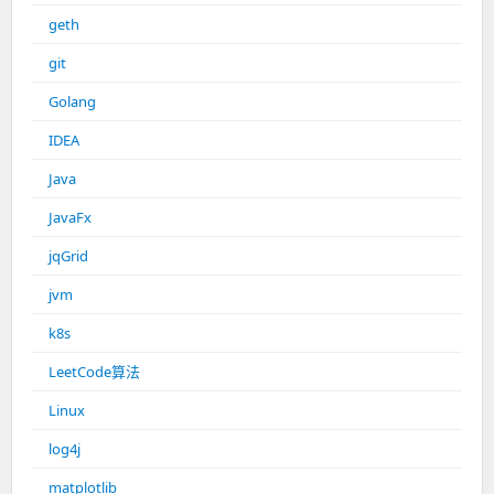
geth
git
Golang
IDEA
Java
JavaFx
jqGrid
jvm
k8s
LeetCode算法
Linux
log4j
matplotlib