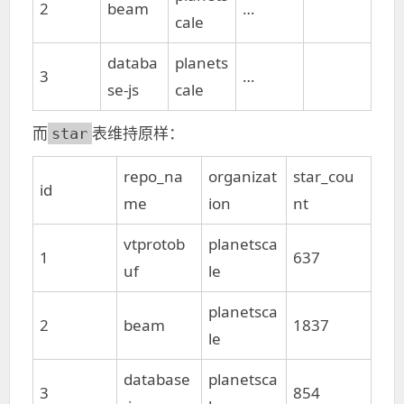
2
beam
…
cale
databa
planets
3
…
se-js
cale
而
表维持原样：
star
repo_na
organizat
star_cou
id
me
ion
nt
vtprotob
planetsca
1
637
uf
le
planetsca
2
beam
1837
le
database
planetsca
3
854