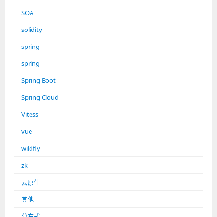
SOA
solidity
spring
spring
Spring Boot
Spring Cloud
Vitess
vue
wildfly
zk
云原生
其他
分布式