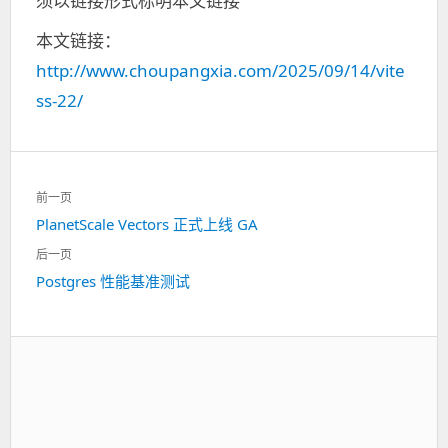
须以链接形式标明本文链接
本文链接：
http://www.choupangxia.com/2025/09/14/vite
ss-22/
文
前一页
章
PlanetScale Vectors 正式上线 GA
上
导
一
航
后一页
篇：
Postgres 性能基准测试
下
一
篇：