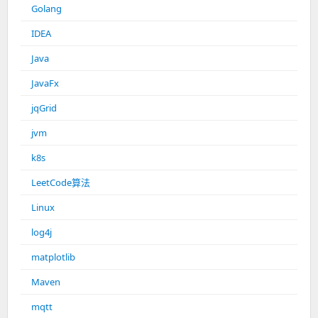
Golang
IDEA
Java
JavaFx
jqGrid
jvm
k8s
LeetCode算法
Linux
log4j
matplotlib
Maven
mqtt