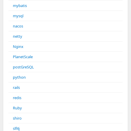
mybatis
mysql
nacos
netty
Nginx
PlanetScale
postGreSQL
python
rails
redis
Ruby
shiro
slf4j