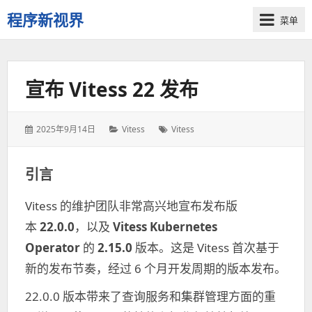
程序新视界
菜单
开
启
程
宣布 Vitess 22 发布
序
员
的
发
2025年9月14日
分
Vitess
标
Vitess
新
表
类：
签：
视
于：
界
引言
Vitess 的维护团队非常高兴地宣布发布版
本
22.0.0
，以及
Vitess Kubernetes
Operator
的
2.15.0
版本。这是 Vitess 首次基于
新的发布节奏，经过 6 个月开发周期的版本发布。
22.0.0 版本带来了查询服务和集群管理方面的重