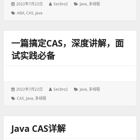
发
2022年7月22日
作
Secbro2
分
Java
,
多线程
表
者：
类：
标
ABA
,
CAS
,
Java
于：
签：
一篇搞定CAS，深度讲解，面
试实践必备
发
2022年7月22日
作
Secbro2
分
Java
,
多线程
表
者：
类：
标
CAS
,
Java
,
多线程
于：
签：
Java CAS详解