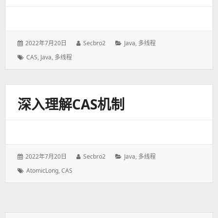
发
2022年7月20日
作
Secbro2
分
Java
,
多线程
表
者：
类：
标
CAS
,
Java
,
多线程
于：
签：
深入理解CAS机制
发
2022年7月20日
作
Secbro2
分
Java
,
多线程
表
者：
类：
标
AtomicLong
,
CAS
于：
签：