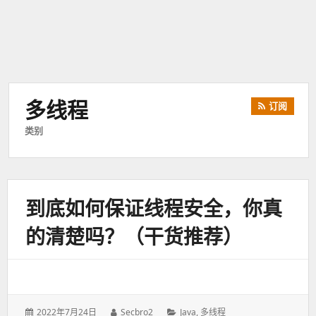
多线程
订阅
类别
到底如何保证线程安全，你真
的清楚吗？（干货推荐）
发
2022年7月24日
作
Secbro2
分
Java
,
多线程