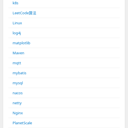
k8s
LeetCode算法
Linux
log4j
matplotlib
Maven
mqtt
mybatis
mysql
nacos
netty
Nginx
PlanetScale