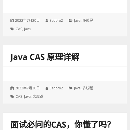
发
2022年7月20日
作
Secbro2
分
Java
,
多线程
表
者：
类：
标
CAS
,
Java
于：
签：
Java CAS 原理详解
发
2022年7月20日
作
Secbro2
分
Java
,
多线程
表
者：
类：
标
CAS
,
Java
,
悲观锁
于：
签：
面试必问的CAS，你懂了吗？