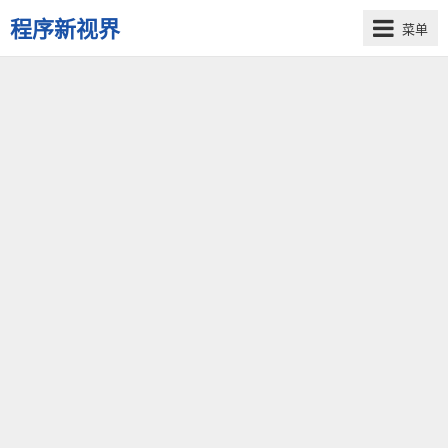
程序新视界
菜单
开
启
程
序
员
的
新
视
界