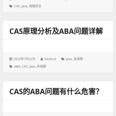
表
者：
类：
标
CAS
,
Java
,
线程安全
于：
签：
CAS原理分析及ABA问题详解
发
2022年7月22日
作
Secbro2
分
Java
,
多线程
表
者：
类：
标
ABA
,
CAS
,
Java
,
多线程
于：
签：
CAS的ABA问题有什么危害？