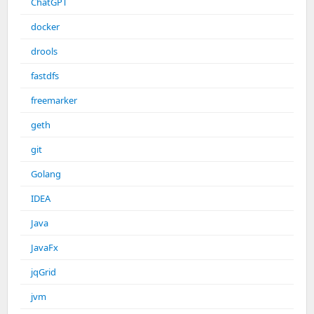
ChatGPT
docker
drools
fastdfs
freemarker
geth
git
Golang
IDEA
Java
JavaFx
jqGrid
jvm