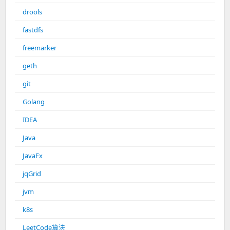
drools
fastdfs
freemarker
geth
git
Golang
IDEA
Java
JavaFx
jqGrid
jvm
k8s
LeetCode算法