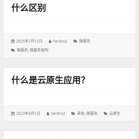
什么区别
发
2025年7月12日
作
Secbro2
分
微服务
表
者：
类：
标
微服务
,
微服务架构
于：
签：
什么是云原生应用？
发
2023年9月1日
作
Secbro2
分
其他
,
微服务
标
云原生
表
者：
类：
签：
于：