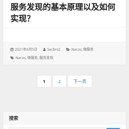
服务发现的基本原理以及如何
实现？
发
2021年6月5日
作
Secbro2
分
Nacos
,
微服务
表
者：
类：
标
Nacos
,
微服务
,
服务发现
于：
签：
分
页
1
页
2
下一页
页
码：
码：
搜索