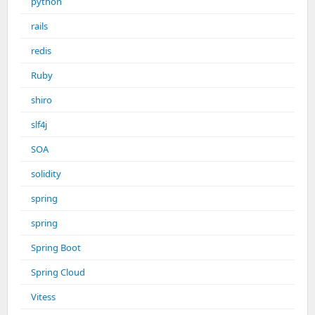
python
rails
redis
Ruby
shiro
slf4j
SOA
solidity
spring
spring
Spring Boot
Spring Cloud
Vitess