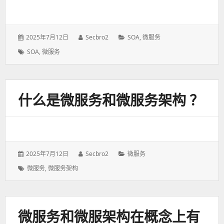
发
2025年7月12日
作
Secbro2
分
SOA
,
微服务
表
者：
类：
标
SOA
,
微服务
于：
签：
什么是微服务和微服务架构 ？
发
2025年7月12日
作
Secbro2
分
微服务
表
者：
类：
标
微服务
,
微服务架构
于：
签：
微服务和微服架构在概念上有