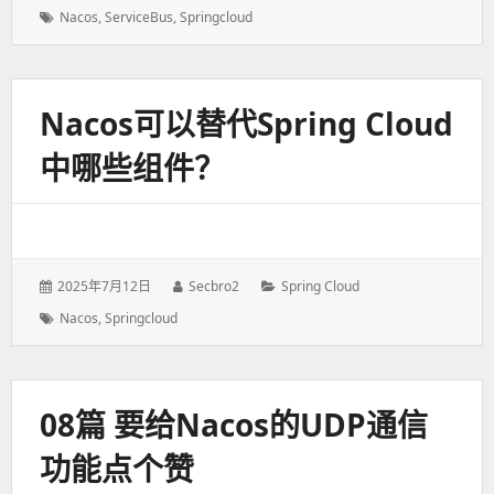
表
者：
类：
标
Nacos
,
ServiceBus
,
Springcloud
于：
签：
Nacos可以替代Spring Cloud
中哪些组件？
发
2025年7月12日
作
Secbro2
分
Spring Cloud
表
者：
类：
标
Nacos
,
Springcloud
于：
签：
08篇 要给Nacos的UDP通信
功能点个赞