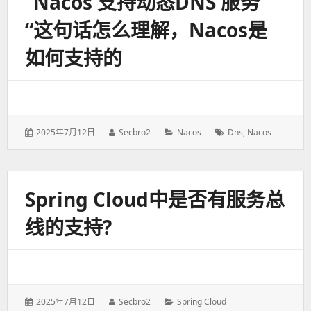
“Nacos 支持动态DNS 服务
“这句话怎么理解，Nacos是
如何支持的
发
2025年7月12日
作
Secbro2
分
Nacos
标
Dns
,
Nacos
表
者：
类：
签：
于：
Spring Cloud中是否有服务总
线的支持?
发
2025年7月12日
作
Secbro2
分
Spring Cloud