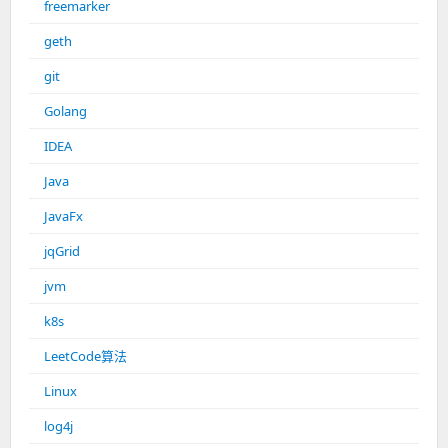
freemarker
geth
git
Golang
IDEA
Java
JavaFx
jqGrid
jvm
k8s
LeetCode算法
Linux
log4j