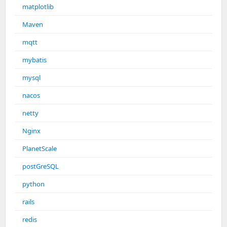
matplotlib
Maven
mqtt
mybatis
mysql
nacos
netty
Nginx
PlanetScale
postGreSQL
python
rails
redis