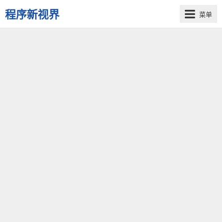
程序新视界
菜单
开
启
程
序
员
的
新
视
界