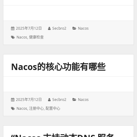
发
2025年7月12日
作
Secbro2
分
Nacos
表
者：
类：
标
Nacos
,
健康检查
于：
签：
Nacos的核心功能有哪些
发
2025年7月12日
作
Secbro2
分
Nacos
表
者：
类：
标
Nacos
,
注册中心
,
配置中心
于：
签：