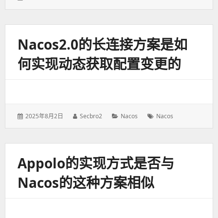
表
者：
类：
签：
于：
Nacos2.0的长连接方案是如
何实现动态获取配置变更的
发
2025年8月2日
作
Secbro2
分
Nacos
标
Nacos
表
者：
类：
签：
于：
Appolo的实现方式是否与
Nacos的这种方案相似