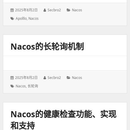
发
2025年8月2日
作
Secbro2
分
Nacos
表
者：
类：
标
Apolllo
,
Nacos
于：
签：
Nacos的长轮询机制
发
2025年8月2日
作
Secbro2
分
Nacos
表
者：
类：
标
Nacos
,
长轮询
于：
签：
Nacos的健康检查功能、实现
和支持