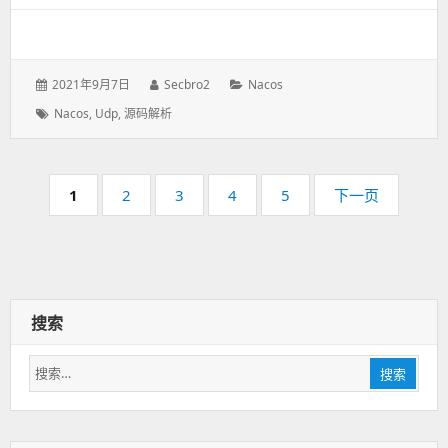
发
2021年9月7日
作
Secbro2
分
Nacos
表
者：
类：
标
Nacos
,
Udp
,
源码解析
于：
签：
分
页
1
页
2
页
3
页
4
页
5
下一页
页
码：
码：
码：
码：
码：
搜索
搜
搜索
索：