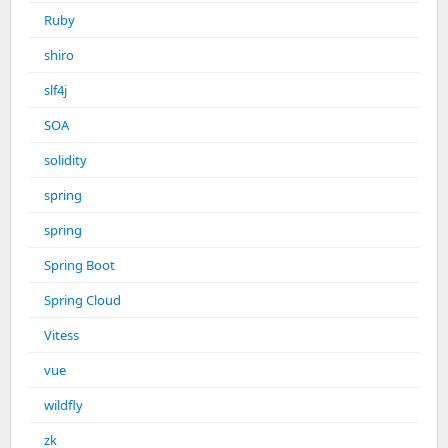
Ruby
shiro
slf4j
SOA
solidity
spring
spring
Spring Boot
Spring Cloud
Vitess
vue
wildfly
zk