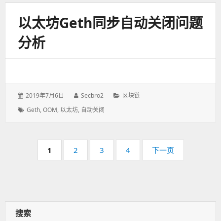
以太坊geth同步自动关闭问题
分析
发
2019年7月6日
作
Secbro2
分
区块链
表
者：
类：
标
Geth
,
OOM
,
以太坊
,
自动关闭
于：
签：
分
页
1
页
2
页
3
页
4
下一页
页
码：
码：
码：
码：
搜索