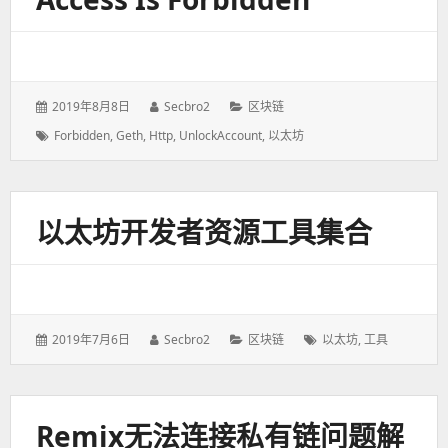
发
2019年8月8日
作
Secbro2
分
区块链
表
者：
类：
标
Forbidden
,
Geth
,
Http
,
UnlockAccount
,
以太坊
于：
签：
以太坊开发者资源工具集合
发
2019年7月6日
作
Secbro2
分
区块链
标
以太坊
,
工具
表
者：
类：
签：
于：
Remix无法连接私有链问题解