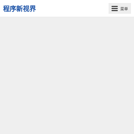
程序新视界
菜单
开
启
程
序
员
的
新
视
界