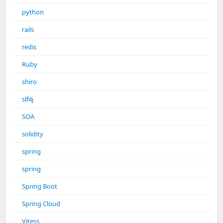
python
rails
redis
Ruby
shiro
slf4j
SOA
solidity
spring
spring
Spring Boot
Spring Cloud
Vitess