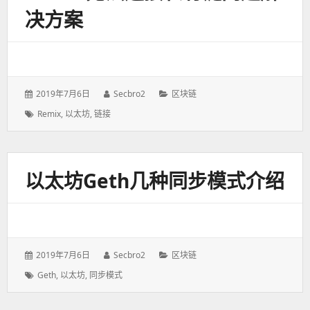
决方案
发
2019年7月6日
作
Secbro2
分
区块链
表
者：
类：
标
Remix
,
以太坊
,
链接
于：
签：
以太坊Geth几种同步模式介绍
发
2019年7月6日
作
Secbro2
分
区块链
表
者：
类：
标
Geth
,
以太坊
,
同步模式
于：
签：