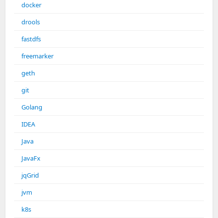
docker
drools
fastdfs
freemarker
geth
git
Golang
IDEA
Java
JavaFx
jqGrid
jvm
k8s