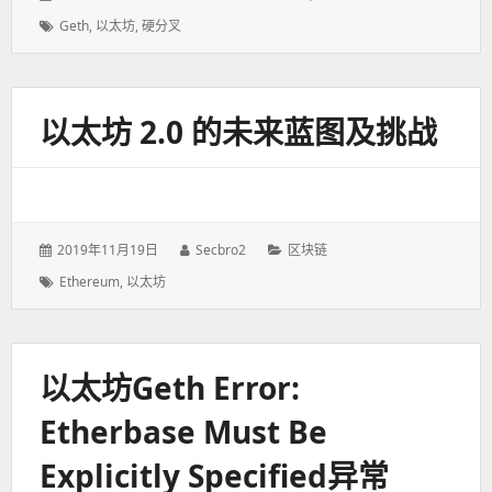
表
者：
类：
标
Geth
,
以太坊
,
硬分叉
于：
签：
以太坊 2.0 的未来蓝图及挑战
发
2019年11月19日
作
Secbro2
分
区块链
表
者：
类：
标
Ethereum
,
以太坊
于：
签：
以太坊geth Error:
Etherbase Must Be
Explicitly Specified异常