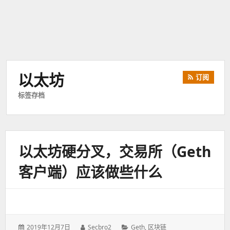
以太坊
订阅
标签存档
以太坊硬分叉，交易所（geth
客户端）应该做些什么
发
2019年12月7日
作
Secbro2
分
Geth
,
区块链