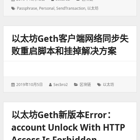
表
者：
类：
标
Passphrase
,
Personal
,
SendTransaction
,
以太坊
于：
签：
以太坊geth客户端网络同步失
败重启脚本和挂掉解决方案
发
2019年10月5日
作
Secbro2
分
区块链
标
以太坊
表
者：
类：
签：
于：
以太坊geth新版本error：
Account Unlock With HTTP
Access Is Forbidden