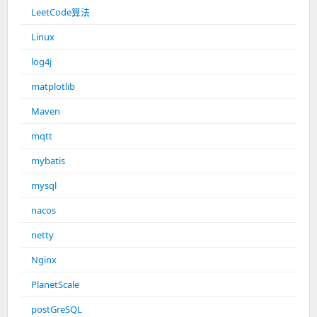
LeetCode算法
Linux
log4j
matplotlib
Maven
mqtt
mybatis
mysql
nacos
netty
Nginx
PlanetScale
postGreSQL