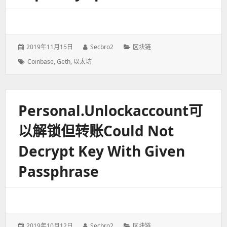
发
2019年11月15日
作
Secbro2
分
区块链
表
者：
类：
标
Coinbase
,
Geth
,
以太坊
于：
签：
Personal.unlockaccount可
以解锁但转账could Not
Decrypt Key With Given
Passphrase
发
2019年10月12日
作
Secbro2
分
区块链