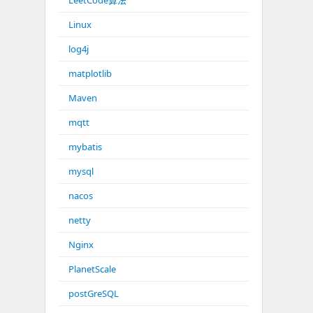
LeetCode算法
Linux
log4j
matplotlib
Maven
mqtt
mybatis
mysql
nacos
netty
Nginx
PlanetScale
postGreSQL