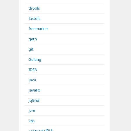
drools
fastdfs
freemarker
geth
git
Golang
IDEA
Java
JavaFx
jqGrid
jvm
k8s