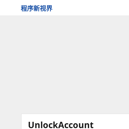
程序新视界
开
启
程
序
员
的
新
视
界
UnlockAccount