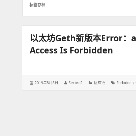
标签存档
以太坊geth新版本error：acco
Access Is Forbidden
发
2019年8月8日
作
Secbro2
分
区块链
标
Forbidden
,
表
者：
类：
签：
于：