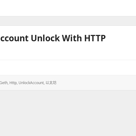
unt Unlock With HTTP
Geth
,
Http
,
UnlockAccount
,
以太坊