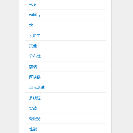
vue
wildfly
zk
云原生
其他
分布式
前端
区块链
单元测试
多线程
实战
微服务
性能