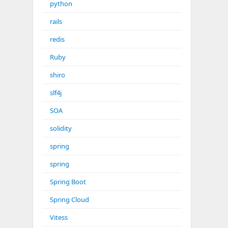
python
rails
redis
Ruby
shiro
slf4j
SOA
solidity
spring
spring
Spring Boot
Spring Cloud
Vitess