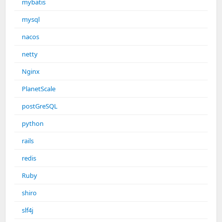
mybatis
mysql
nacos
netty
Nginx
PlanetScale
postGreSQL
python
rails
redis
Ruby
shiro
slf4j