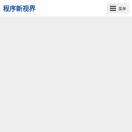
程序新视界
菜单
开
启
程
序
员
的
新
视
界