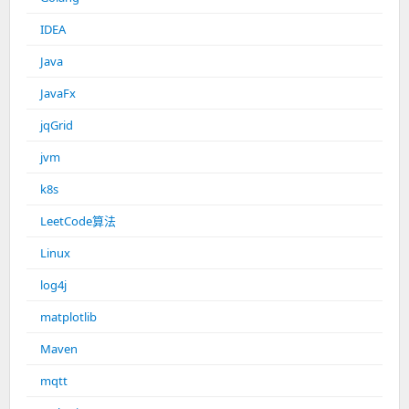
IDEA
Java
JavaFx
jqGrid
jvm
k8s
LeetCode算法
Linux
log4j
matplotlib
Maven
mqtt