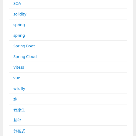
SOA
solidity
spring
spring
Spring Boot
Spring Cloud
Vitess
vue
wildfly
zk
云原生
其他
分布式