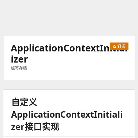
ApplicationContextInitial
订阅
Izer
标签存档
自定义
ApplicationContextInitiali
Zer接口实现