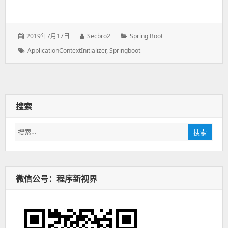
发
2019年7月17日
作
Secbro2
分
Spring Boot
表
者：
类：
标
ApplicationContextInitializer
,
Springboot
于：
签：
搜索
搜
搜索
索：
微信公号：程序新视界