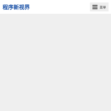
程序新视界
菜单
开
启
程
序
员
的
新
视
界