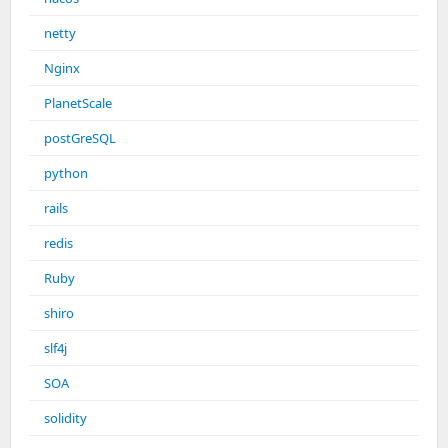
netty
Nginx
PlanetScale
postGreSQL
python
rails
redis
Ruby
shiro
slf4j
SOA
solidity