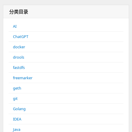
分类目录
AI
ChatGPT
docker
drools
fastdfs
freemarker
geth
git
Golang
IDEA
Java