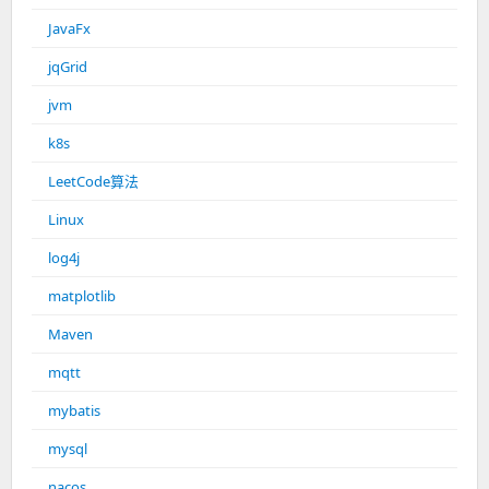
JavaFx
jqGrid
jvm
k8s
LeetCode算法
Linux
log4j
matplotlib
Maven
mqtt
mybatis
mysql
nacos