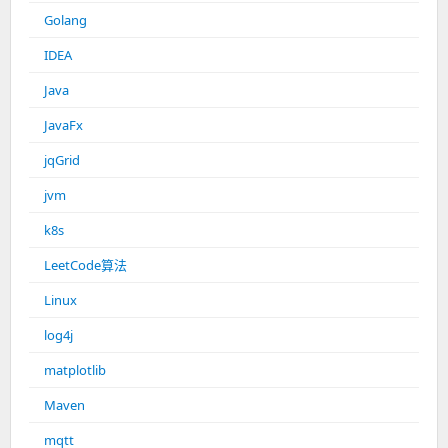
Golang
IDEA
Java
JavaFx
jqGrid
jvm
k8s
LeetCode算法
Linux
log4j
matplotlib
Maven
mqtt