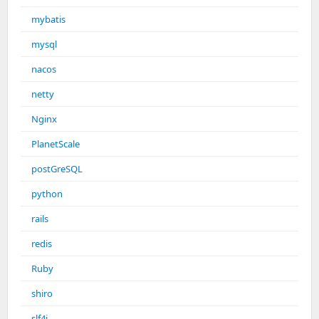
mybatis
mysql
nacos
netty
Nginx
PlanetScale
postGreSQL
python
rails
redis
Ruby
shiro
slf4j