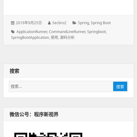
发
2019年9月25日
作
Secbro2
分
Spring
,
Spring Boot
表
者：
类：
标
ApplicationRunner
,
CommandLineRunner
,
Springboot
,
于：
SpringBootApplication
签：
,
使用
,
源码分析
搜索
搜
搜索
索：
微信公号：程序新视界