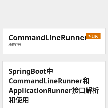
CommandLineRunner
订阅
标签存档
SpringBoot中
CommandLineRunner和
ApplicationRunner接口解析
和使用