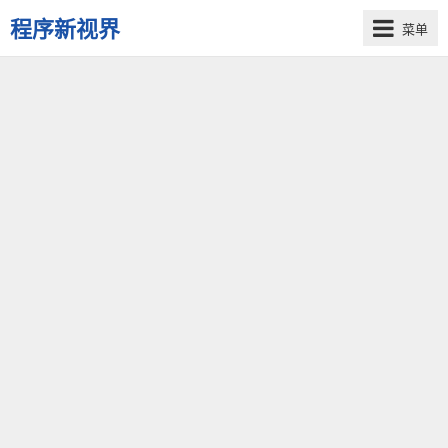
程序新视界
菜单
开
启
程
序
员
的
新
视
界