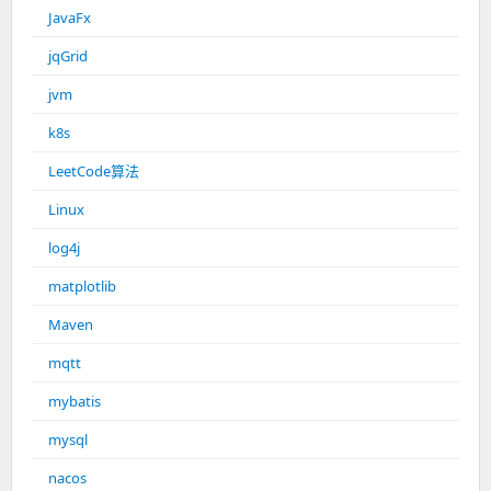
JavaFx
jqGrid
jvm
k8s
LeetCode算法
Linux
log4j
matplotlib
Maven
mqtt
mybatis
mysql
nacos