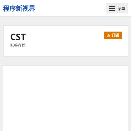
程序新视界
菜单
开
启
程
CST
订阅
序
员
标签存档
的
新
视
界