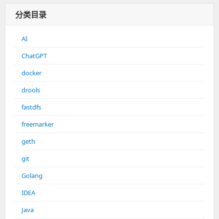
分类目录
AI
ChatGPT
docker
drools
fastdfs
freemarker
geth
git
Golang
IDEA
Java