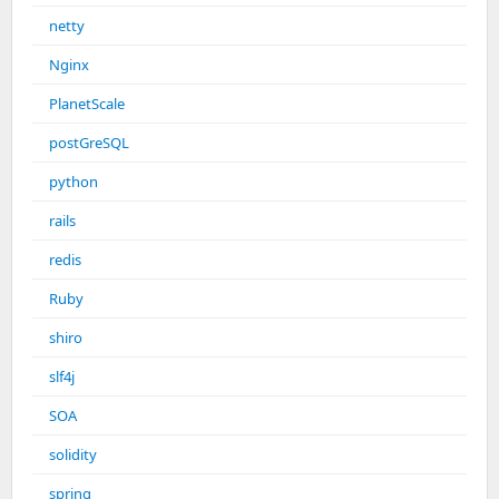
netty
Nginx
PlanetScale
postGreSQL
python
rails
redis
Ruby
shiro
slf4j
SOA
solidity
spring