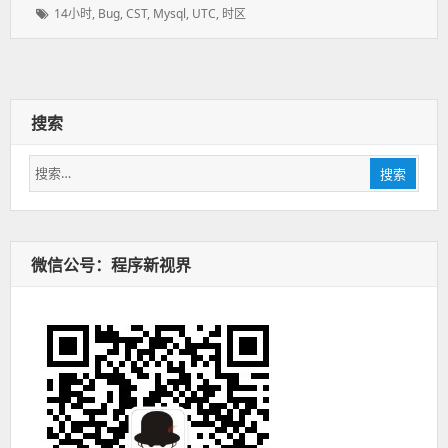
表
者：
类：
标
14小时
,
Bug
,
CST
,
Mysql
,
UTC
,
时区
于：
签：
搜索
搜
搜索
索：
微信公号：程序新视界