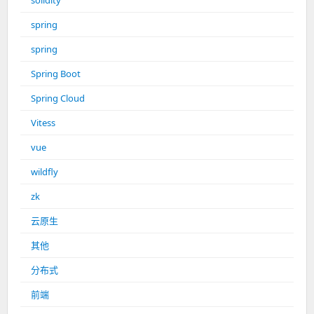
solidity
spring
spring
Spring Boot
Spring Cloud
Vitess
vue
wildfly
zk
云原生
其他
分布式
前端