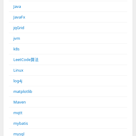
Java
JavaFx
jqGrid
jvm
k8s
LeetCode算法
Linux
log4j
matplotlib
Maven
mqtt
mybatis
mysql