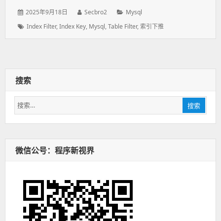
发
2025年9月18日
作
Secbro2
分
Mysql
表
者：
类：
标
Index Filter
,
Index Key
,
Mysql
,
Table Filter
,
索引下推
于：
签：
搜索
搜
搜索
索：
微信公号：程序新视界