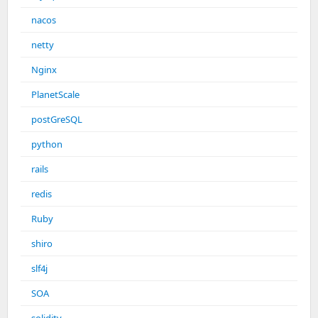
nacos
netty
Nginx
PlanetScale
postGreSQL
python
rails
redis
Ruby
shiro
slf4j
SOA