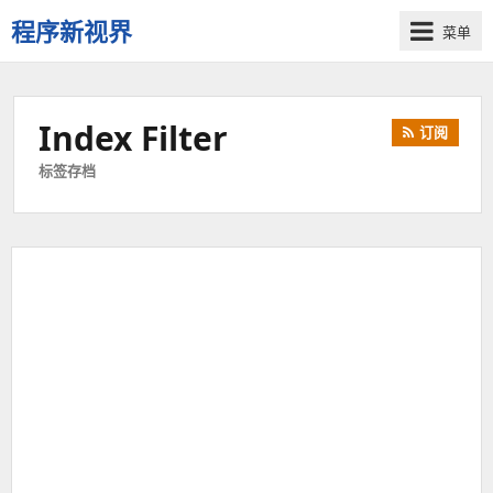
程序新视界
菜单
开
启
程
Index Filter
订阅
序
员
标签存档
的
新
视
界