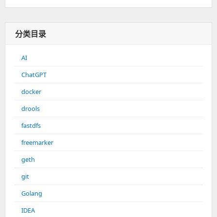
分类目录
AI
ChatGPT
docker
drools
fastdfs
freemarker
geth
git
Golang
IDEA