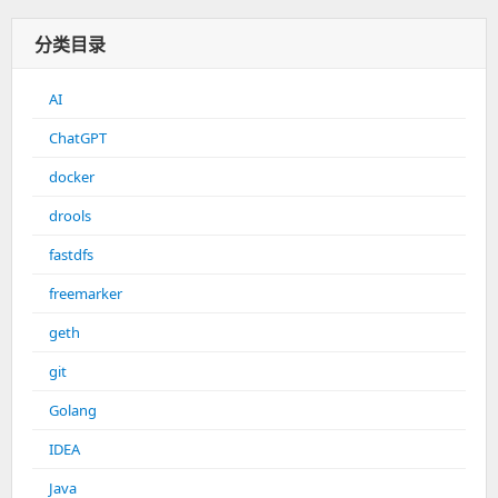
分类目录
AI
ChatGPT
docker
drools
fastdfs
freemarker
geth
git
Golang
IDEA
Java