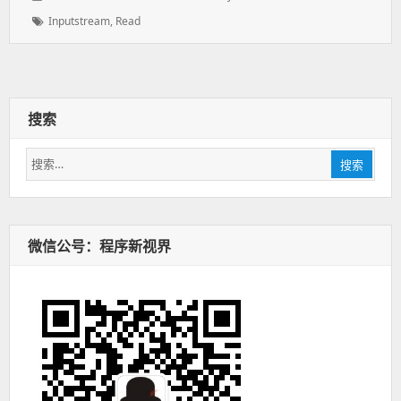
表
者：
类：
标
Inputstream
,
Read
于：
签：
搜索
搜
搜索
索：
微信公号：程序新视界