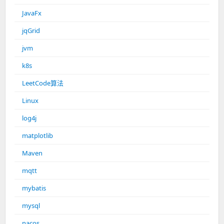
JavaFx
jqGrid
jvm
k8s
LeetCode算法
Linux
log4j
matplotlib
Maven
mqtt
mybatis
mysql
nacos