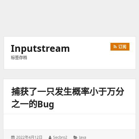
Inputstream
订阅
标签存档
捕获了一只发生概率小于万分
之一的Bug
发
2022年4月12日
作
Secbro2
分
Java