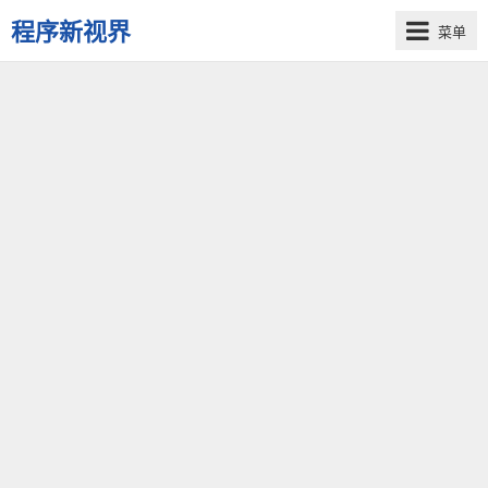
程序新视界
菜单
开
启
程
序
员
的
新
视
界