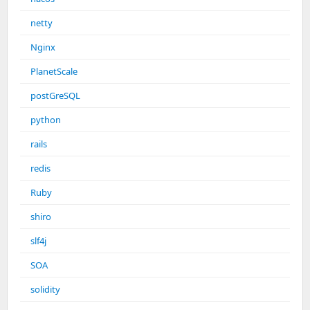
netty
Nginx
PlanetScale
postGreSQL
python
rails
redis
Ruby
shiro
slf4j
SOA
solidity