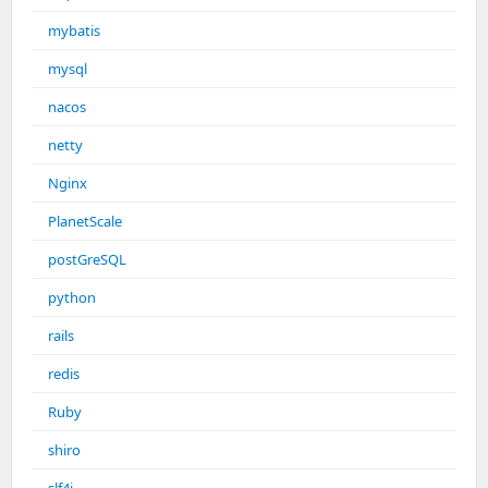
mybatis
mysql
nacos
netty
Nginx
PlanetScale
postGreSQL
python
rails
redis
Ruby
shiro