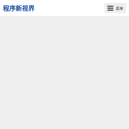
程序新视界
菜单
开
启
程
序
员
的
新
视
界