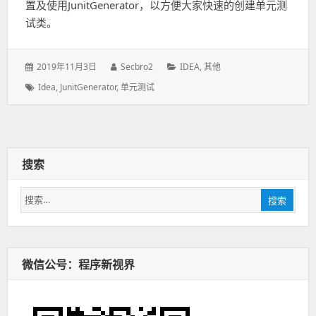
置及使用JunitGenerator，以方便大家快速的创建单元测
试类。
发
2019年11月3日
作
Secbro2
分
IDEA
,
其他
表
者：
类：
标
Idea
,
JunitGenerator
,
单元测试
于：
签：
搜索
搜
搜索
索：
微信公号：程序新视界