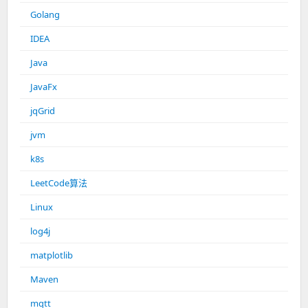
Golang
IDEA
Java
JavaFx
jqGrid
jvm
k8s
LeetCode算法
Linux
log4j
matplotlib
Maven
mqtt