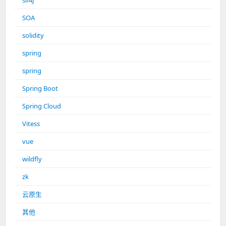
slf4j
SOA
solidity
spring
spring
Spring Boot
Spring Cloud
Vitess
vue
wildfly
zk
云原生
其他